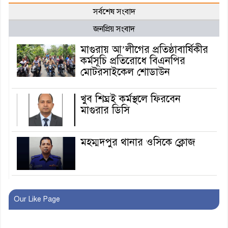
সর্বশেষ সংবাদ
জনপ্রিয় সংবাদ
মাগুরায় আ’লীগের প্রতিষ্ঠাবার্ষিকীর
কর্মসূচি প্রতিরোধে বিএনপির
মোটরসাইকেল শোডাউন
খুব শিঘ্রই কর্মস্থলে ফিরবেন
মাগুরার ডিসি
মহম্মদপুর থানার ওসিকে ক্লোজ
বাবার হাতে বিক্রি টুকটুকি পুলিশের
সহযোগিতায় ফিরলো মায়ের
Our Like Page
কোলে