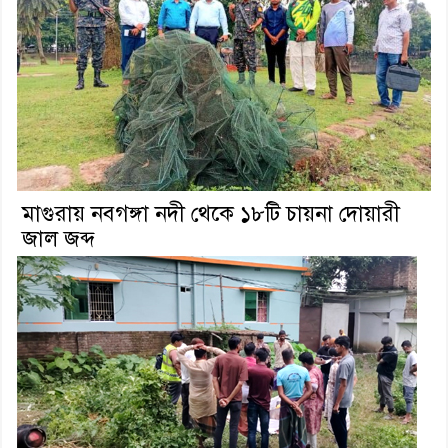
মাগুরায় নবগঙ্গা নদী থেকে ১৮টি চায়না দোয়ারী
জাল জব্দ