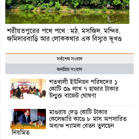
শরীয়তপুরের পথে পথে : মঠ, মসজিদ, মন্দির,
জমিদারবাড়ি আর লোককথার এক বিস্মৃত ভূখণ্ড
সর্বশেষ সংবাদ
জনপ্রিয় সংবাদ
শতখালী ইউনিয়ন পরিষদের ১
কোটি ৩৯ লাখ ৭ হাজার টাকার
উন্মুক্ত বাজেট ঘোষণা
মাগুরায় দেড় কোটি টাকার
কেলেঙ্কারি কাণ্ডে ৮ মাস অপসারিত
অধ্যক্ষ শ্যামল বেতন তুলছেন
নিয়মিত