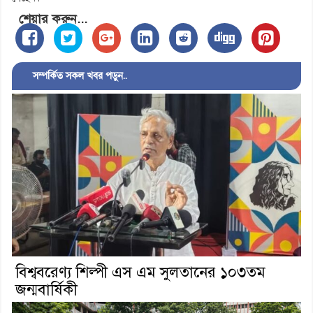
শেয়ার করুন...
সম্পর্কিত সকল খবর পড়ুন..
বিশ্ববরেণ্য শিল্পী এস এম সুলতানের ১০৩তম
জন্মবার্ষিকী