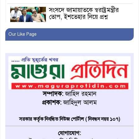
সংসদে জামায়াতকে স্বরাষ্ট্রমন্ত্রীর
তোপ, ইশতেহার নিয়ে প্রশ্ন
Our Like Page
মাগুরায় বিয়ের প্রতিশ্রুতি ভঙ্গ
করায় কৃষকদল নেতা গ্রেফতার
ঈদের সরকারি বরাদ্দ ঘিরে
বিরোধের জেরে ওয়ার্ড বিএনপি
সাধারণ সম্পাদককে হাতুড়িপেটা
সম্পাদক:
জাহিদ রহমান
লোভ সংবরণ করতে পারলেন না
কারা তারা?
প্রকাশক:
জাহিদুল আলম
সরকার কর্তৃক নিবন্ধিত নিউজ পোর্টাল ( নিবন্ধন নম্বর ১০৭)
অনূর্ধ্ব-১৭ জাতীয় চ্যাম্পিয়ন মাগুরা
ফুটবল দলকে সংবর্ধনা
যোগাযোগ: