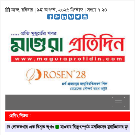
আজ, রবিবার | ৯ই আগস্ট, ২০২৬ খ্রিস্টাব্দ | সন্ধ্যা ৭:২৪
Toggle
navigati
ব্রেকিং নিউজ :
লোককথার এক বিস্মৃত ভূখণ্ড
মাগুরায় বিদ্যুৎস্পৃষ্টে মসজিদের মুয়াজ্জিনের মৃত্যু
আবৃত্ত