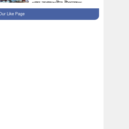
প্লাস ক্যাম্পেইন উপলক্ষে
সাংবাদিক অবহিতকরণ
Our Like Page
মাগুরায় আ’লীগের
প্রতিষ্ঠাবার্ষিকীর কর্মসূচি
প্রতিরোধে বিএনপির
মোটরসাইকেল শোডাউন
খুব শিঘ্রই কর্মস্থলে ফিরবেন
মাগুরার ডিসি
মহম্মদপুর থানার ওসিকে
ক্লোজ
বাবার হাতে বিক্রি টুকটুকি
পুলিশের সহযোগিতায়
ফিরলো মায়ের কোলে