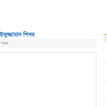
ফুজ্জামান শিখর
 View