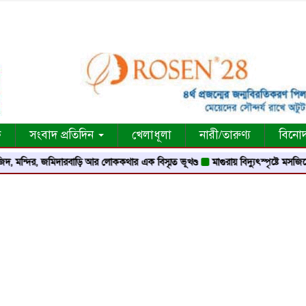
ক
সংবাদ প্রতিদিন
খেলাধূলা
নারী/তারুণ্য
বিনো
 জমিদারবাড়ি আর লোককথার এক বিস্মৃত ভূখণ্ড
মাগুরায় বিদ্যুৎস্পৃষ্টে মসজিদের মুয়াজ্জিন