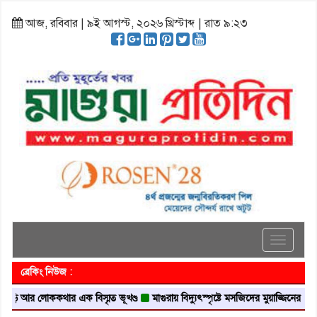
আজ, রবিবার | ৯ই আগস্ট, ২০২৬ খ্রিস্টাব্দ | রাত ৯:২৩
Toggle
navigati
ব্রেকিং নিউজ :
র লোককথার এক বিস্মৃত ভূখণ্ড
মাগুরায় বিদ্যুৎস্পৃষ্টে মসজিদের মুয়াজ্জিনের মৃত্যু
আবৃ