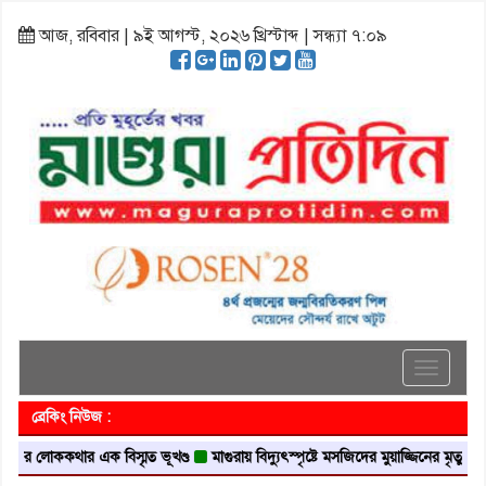
আজ, রবিবার | ৯ই আগস্ট, ২০২৬ খ্রিস্টাব্দ | সন্ধ্যা ৭:০৯
Toggle
navigati
ব্রেকিং নিউজ :
োককথার এক বিস্মৃত ভূখণ্ড
মাগুরায় বিদ্যুৎস্পৃষ্টে মসজিদের মুয়াজ্জিনের মৃত্যু
আবৃত্তি