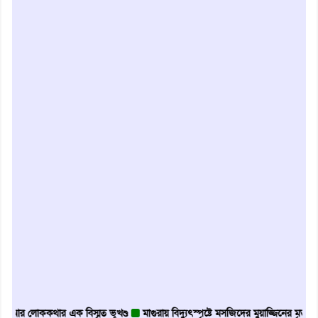
ককথার এক বিস্মৃত ভূখণ্ড
মাগুরায় বিদ্যুৎস্পৃষ্টে মসজিদের মুয়াজ্জিনের মৃত্যু
আবৃত্তি 