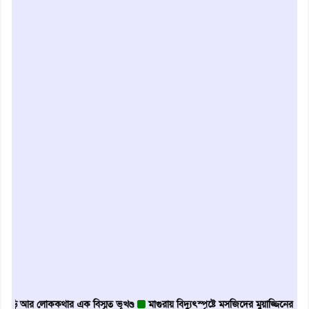
 লোককথার এক বিস্মৃত ভূখণ্ড
মাগুরায় বিদ্যুৎস্পৃষ্টে মসজিদের মুয়াজ্জিনের মৃত্যু
আবৃত