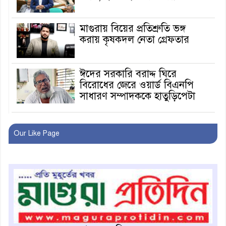
মাগুরায় বিয়ের প্রতিশ্রুতি ভঙ্গ
করায় কৃষকদল নেতা গ্রেফতার
ঈদের সরকারি বরাদ্দ ঘিরে
বিরোধের জেরে ওয়ার্ড বিএনপি
সাধারণ সম্পাদককে হাতুড়িপেটা
লোভ সংবরণ করতে পারলেন না
কারা তারা?
Our Like Page
অনূর্ধ্ব-১৭ জাতীয় চ্যাম্পিয়ন মাগুরা
ফুটবল দলকে সংবর্ধনা
রোববার থেকে ভারতীয় ট্যুরিস্ট
ভিসা চালু