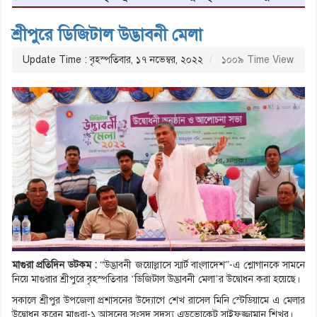
শ্রীপুরে ডিজিটাল উদ্ভাবনী মেলা
Update Time : বৃহস্পতিবার, ১৭ নভেম্বর, ২০২২
১০০৯ Time View
মাগুরা প্রতিদিন ডটকম :
“উদ্ভাবনী জয়োল্লাসে স্মার্ট বাংলাদেশ”-এ শ্লোগানকে সামনে
নিয়ে মাগুরার শ্রীপুরে বৃহস্পতিবার ‘ডিজিটাল উদ্ভাবনী মেলা’র উদ্বোধন করা হয়েছে।
সকালে শ্রীপুর উপজেলা প্রশাসনের উদ্যোগে শেখ রাসেল মিনি স্টেডিয়ামে এ মেলার
উদ্বোধন করেন মাগুরা-১ আসনের সংসদ সদস্য এডভোকেট সাইফুজ্জামান শিখর।