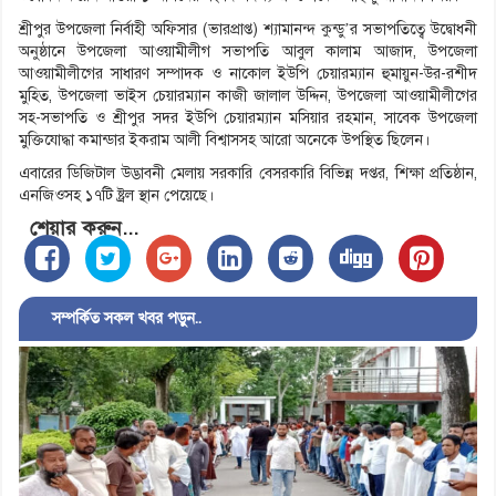
শ্রীপুর উপজেলা নির্বাহী অফিসার (ভারপ্রাপ্ত) শ্যামানন্দ কুন্ডু’র সভাপতিত্বে উদ্বোধনী
অনুষ্ঠানে উপজেলা আওয়ামীলীগ সভাপতি আবুল কালাম আজাদ, উপজেলা
আওয়ামীলীগের সাধারণ সম্পাদক ও নাকোল ইউপি চেয়ারম্যান হুমায়ুন-উর-রশীদ
মুহিত, উপজেলা ভাইস চেয়ারম্যান কাজী জালাল উদ্দিন, উপজেলা আওয়ামীলীগের
সহ-সভাপতি ও শ্রীপুর সদর ইউপি চেয়ারম্যান মসিয়ার রহমান, সাবেক উপজেলা
মুক্তিযোদ্ধা কমান্ডার ইকরাম আলী বিশ্বাসসহ আরো অনেকে উপস্থিত ছিলেন।
এবারের ডিজিটাল উদ্ভাবনী মেলায় সরকারি বেসরকারি বিভিন্ন দপ্তর, শিক্ষা প্রতিষ্ঠান,
এনজিওসহ ১৭টি ষ্ট্রল স্থান পেয়েছে।
শেয়ার করুন...
সম্পর্কিত সকল খবর পড়ুন..