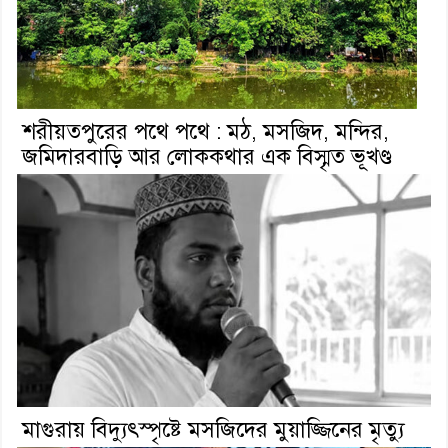
শরীয়তপুরের পথে পথে : মঠ, মসজিদ, মন্দির,
জমিদারবাড়ি আর লোককথার এক বিস্মৃত ভূখণ্ড
মাগুরায় বিদ্যুৎস্পৃষ্টে মসজিদের মুয়াজ্জিনের মৃত্যু