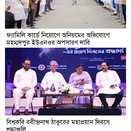
ফ্যামিলি কার্ডে নিয়োগে অনিয়মের অভিযোগে
মহম্মদপুর ইউএনওর অপসারণ দাবি
বিশ্বকবি রবীন্দ্রনাথ ঠাকুরের মহাপ্রয়ান দিবসে
শ্রদ্ধাঞ্জলি