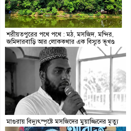
শরীয়তপুরের পথে পথে : মঠ, মসজিদ, মন্দির,
জমিদারবাড়ি আর লোককথার এক বিস্মৃত ভূখণ্ড
মাগুরায় বিদ্যুৎস্পৃষ্টে মসজিদের মুয়াজ্জিনের মৃত্যু