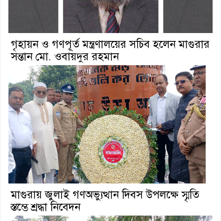
গৃহায়ন ও গণপূর্ত মন্ত্রণালয়ের সচিব হলেন মাগুরার
সন্তান মো. ওবায়দুর রহমান
মাগুরায় জুলাই গণঅভ্যুত্থান দিবস উপলক্ষে স্মৃতি
স্তম্ভে শ্রদ্ধা নিবেদন