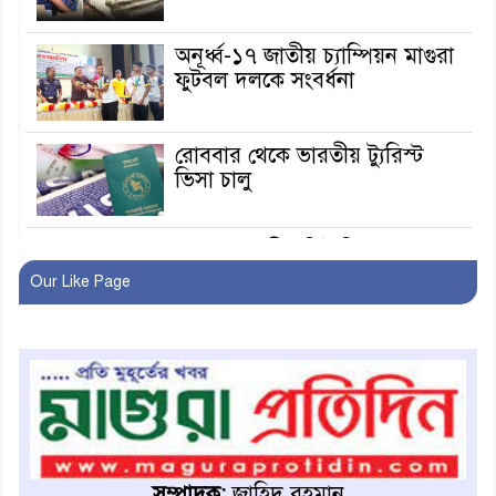
অনূর্ধ্ব-১৭ জাতীয় চ্যাম্পিয়ন মাগুরা
ফুটবল দলকে সংবর্ধনা
রোববার থেকে ভারতীয় ট্যুরিস্ট
ভিসা চালু
মাগুরায় জাতীয় ভিটামিন ‘এ’ প্লাস
ক্যাম্পেইন উপলক্ষে সাংবাদিক
Our Like Page
অবহিতকরণ
মাগুরায় আ’লীগের প্রতিষ্ঠাবার্ষিকীর
কর্মসূচি প্রতিরোধে বিএনপির
মোটরসাইকেল শোডাউন
খুব শিঘ্রই কর্মস্থলে ফিরবেন
মাগুরার ডিসি
সম্পাদক:
জাহিদ রহমান