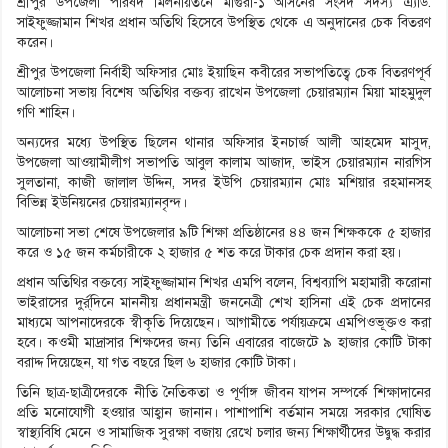
শ্রীপুর উপজেলা পরিষদ মিলনায়তনে মাগুরা-১ আসনের সংসদ সদস্য এ্যাড.
সাইফুজ্জামান শিখর প্রধান অতিথি হিসেবে উপস্থিত থেকে এ অনুদানের চেক বিতরণ
করেন।
শ্রীপুর উপজেলা নির্বাহী অফিসার মোঃ ইয়াছিন কবীরের সভাপতিত্বে চেক বিতরণপূর্ব
আলোচনা সভায় বিশেষ অতিথির বক্তব্য রাখেন উপজেলা চেয়ারম্যান মিয়া মাহমুদুল
গণি শাহিন।
অন্যদের মধ্যে উপস্থিত ছিলেন থানার অফিসার ইনচার্জ আলী আহমেদ মাসুদ,
উপজেলা আওয়ামীলীগ সভাপতি আবুল কালাম আজাদ, ভাইস চেয়ারম্যান নারগিস
সুলতানা, কাজী জালাল উদ্দিন, সদর ইউপি চেয়ারম্যান মোঃ মশিয়ার রহমানসহ
বিভিন্ন ইউনিয়নের চেয়ারম্যানবৃন্দ।
আলোচনা সভা শেষে উপজেলার ৯টি শিক্ষা প্রতিষ্ঠানের ৪৪ জন শিক্ষককে ৫ হাজার
করে ও ১৫ জন কর্মচারীকে ২ হাজার ৫ শত করে টাকার চেক প্রদান করা হয়।
প্রধান অতিথির বক্তব্যে সাইফুজ্জামান শিখর এমপি বলেন, বিশ্বব্যাপি মহামারী করোনা
ভাইরাসের দুর্র্দিনে মাননীয় প্রধানমন্ত্রী জননেত্রী শেখ হাসিনা এই চেক প্রদানের
মাধ্যমে আপনাদেরকে স্বীকৃতি দিয়েছেন। আগামীতে পর্যায়ক্রমে এমপিওভূক্তও করা
হবে। কওমী মাদ্রাসার শিক্ষদের জন্য তিনি এবারের বাজেটে ৯ হাজার কোটি টাকা
বরাদ্দ দিয়েছেন, যা গত বছরে ছিল ৬ হাজার কোটি টাকা।
তিনি ছাত্র-ছাত্রীদেরকে নীতি নৈতিকতা ও পূর্ণাঙ্গ জীবন যাপন সম্পর্কে শিক্ষাদানের
প্রতি মনোযোগী হওয়ার আহ্বান জানান। পাশাপাশি বর্তমান সময়ে সরকার ঘোষিত
স্বাস্থ্যবিধি মেনে ও সামাজিক সুরক্ষা বজায় রেখে চলার জন্য শিক্ষার্থীদের উদ্বুদ্ধ করার