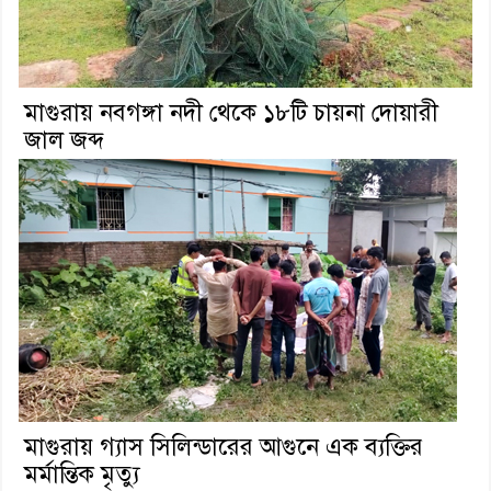
মাগুরায় নবগঙ্গা নদী থেকে ১৮টি চায়না দোয়ারী
জাল জব্দ
মাগুরায় গ্যাস সিলিন্ডারের আগুনে এক ব্যক্তির
মর্মান্তিক মৃত্যু