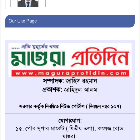
মহম্মদপুর থানার ওসিকে ক্লোজ
Our Like Page
বাবার হাতে বিক্রি টুকটুকি পুলিশের
সহযোগিতায় ফিরলো মায়ের
কোলে
শ্রীপুরে শ্লীলতাহানির অভিযোগে
বিক্ষোভ-সিসি ক্যামেরা ফুটেজ
সম্পাদক:
জাহিদ রহমান
যাচাইয়ের দাবি অভিযুক্ত শিক্ষকের
প্রকাশক:
জাহিদুল আলম
মাগুরার কথিত মাদক সম্রাট
সরকার কর্তৃক নিবন্ধিত নিউজ পোর্টাল ( নিবন্ধন নম্বর ১০৭)
আমিরুল গ্রেফতার
যোগাযোগ:
১৫, পৌর সুপার মার্কেট ( দ্বিতীয় তলা), কলেজ রোড,
মাগুরায় আর্জেন্টিনা ফুটবল
মাগুরা।
ভক্তদের বর্ণাঢ্য শোভাযাত্রা