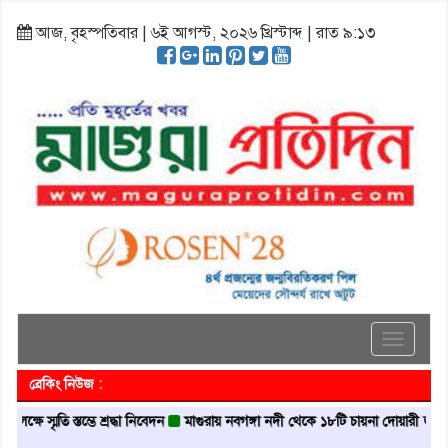
আজ, বৃহস্পতিবার | ৬ই আগস্ট, ২০২৬ খ্রিস্টাব্দ | রাত ৯:১৩
Toggle
navigati
ব্রেকিং নিউজ :
তি স্তম্ভে শ্রদ্ধা নিবেদন
মাগুরায় নবগঙ্গা নদী থেকে ১৮টি চায়না দোয়ারী জাল জব্দ
ম