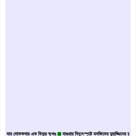
 লোককথার এক বিস্মৃত ভূখণ্ড
মাগুরায় বিদ্যুৎস্পৃষ্টে মসজিদের মুয়াজ্জিনের মৃত্যু
আবৃত্