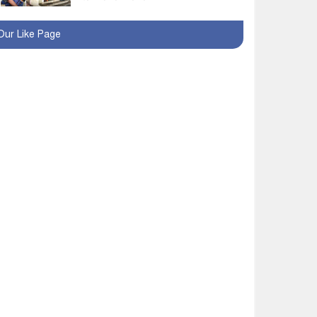
অনূর্ধ্ব-১৭ জাতীয় চ্যাম্পিয়ন
Our Like Page
মাগুরা ফুটবল দলকে সংবর্ধনা
রোববার থেকে ভারতীয়
ট্যুরিস্ট ভিসা চালু
মাগুরায় জাতীয় ভিটামিন ‘এ’
প্লাস ক্যাম্পেইন উপলক্ষে
সাংবাদিক অবহিতকরণ
মাগুরায় আ’লীগের
প্রতিষ্ঠাবার্ষিকীর কর্মসূচি
প্রতিরোধে বিএনপির
মোটরসাইকেল শোডাউন
খুব শিঘ্রই কর্মস্থলে ফিরবেন
মাগুরার ডিসি