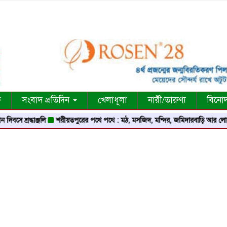
ক
সংবাদ প্রতিদিন
খেলাধূলা
নারী/তারুণ্য
বিনো
ধাঞ্জলি
শরীয়তপুরের পথে পথে : মঠ, মসজিদ, মন্দির, জমিদারবাড়ি আর লোককথার এক বি