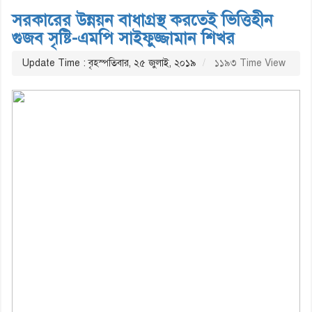
সরকারের উন্নয়ন বাধাগ্রস্থ করতেই ভিত্তিহীন
গুজব সৃষ্টি-এমপি সাইফুজ্জামান শিখর
Update Time : বৃহস্পতিবার, ২৫ জুলাই, ২০১৯
১১৯৩ Time View