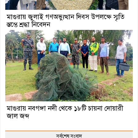
মাগুরায় জুলাই গণঅভ্যুত্থান দিবস উপলক্ষে স্মৃতি
স্তম্ভে শ্রদ্ধা নিবেদন
মাগুরায় নবগঙ্গা নদী থেকে ১৮টি চায়না দোয়ারী
জাল জব্দ
সর্বশেষ সংবাদ