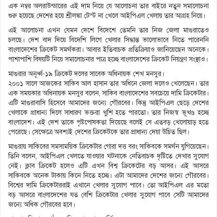
এক নম্বর অলরাউন্ডারের এই দাম নিয়ে যে আলোচনা তার বাইরে নতুন সমালোচনা
শুরু হয়েছে দেশের হয়ে শ্রীলঙ্কা টেস্ট না খেলে আইপিএল খেলায় তার আগ্রহ নিয়ে।
এই আলোচনা এখন যেমন দেশে বিদেশে তেমনি তার নিজ জেলা মাগুরাতেও
চলছে। দেশ বাদ দিয়ে বিদেশি লিগে খেলার সিদ্ধান্ত ভালোভাবে নিতে পারেননি
বাংলাদেশের ক্রিকেট সমর্থকরা। আবার ইতিবাচক প্রতিক্রিয়াও জানিয়েছেন অনেকে।
পাশাপাশি বিষয়টি নিয়ে সমালোচনার পাত্র হচ্ছে বাংলাদেশের ক্রিকেট নিয়ন্ত্রণ সংস্থাও।
মাগুরার অনূর্ধ্ব-১৯ ক্রিকেট দলের সাবেক অধিনায়ক শেখ মনসুর।
২০০১ সালে আজকের সাকিব আল হাসান তার অধিনে জেলা দলেও খেলেছেন। তার
এক সময়কার অধিনায়ক মনসুর বলেন, সাকিব বাংলাদেশের সবচেয়ে দামি ক্রিকেটার।
এটি মাগুরাবাসি হিসেবে আমাদের জন্যে গৌরবের। কিন্তু আইপিএল ছেড়ে দেশের
খেলাকে প্রাধান্য দিলে সাধারণ ভক্তরা খুশি হতে পারতো। তার নিজস্ব ভূখণ্ড হচ্ছে
বাংলাদেশ। এই দেশ তাকে পৃষ্টপোষকতা দিয়েছে বলেই সে এতবড় খেলোয়াড় হতে
পেরেছে। সেক্ষেত্রে অবশ্যই দেশের ক্রিকেটকে তার প্রাধান্য দেয়া উচিত ছিল।
মাগুরায় সাকিবের সমসাময়িক ক্রিকেটার গোরা দত্ত বরং সাকিবকে সমর্থন যুগিয়েছেন।
তিনি বলেন, আইপিএল খেলতে যাওয়ার ঘটনাকে নেতিবাচক দৃষ্টিতে দেখার সুযোগ
নেই। ক্লাব ক্রিকেট হলেও এটি এখন বিশ্ব ক্রিকেটের বড় আসর। এই আসরে
সাকিবকে অনেক টাকায় কিনে নিতে হচ্ছে। এটা আমাদের দেশের জন্যে গৌরবের।
বিশ্বের দামি ক্রিকেটাররাই এখানে খেলার সুযোগ পাবে। তো আইপিএল এর মতো
বড় আসরে বাংলাদেশের যত বেশি ক্রিকেটার খেলার সুযোগ পাবে সেটি আমাদের
জন্যে অধিক গৌরবের হবে।