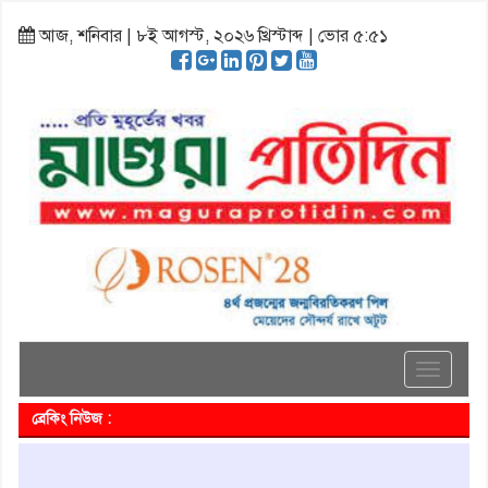
আজ, শনিবার | ৮ই আগস্ট, ২০২৬ খ্রিস্টাব্দ | ভোর ৫:৫১
Toggle
navigati
ব্রেকিং নিউজ :