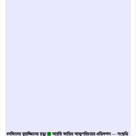
দের মুয়াজ্জিনের মৃত্যু
আবৃত্তি জাতির আত্মপরিচয়ের প্রতিফলন — সংস্কৃতি মন্ত্রী
গৃহায়