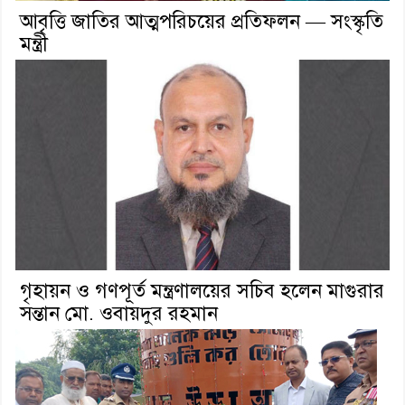
আবৃত্তি জাতির আত্মপরিচয়ের প্রতিফলন — সংস্কৃতি
মন্ত্রী
গৃহায়ন ও গণপূর্ত মন্ত্রণালয়ের সচিব হলেন মাগুরার
সন্তান মো. ওবায়দুর রহমান