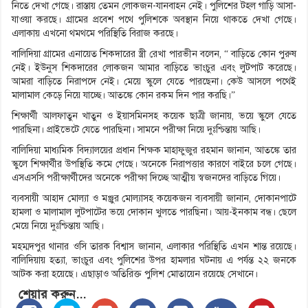
নিতে দেখা গেছে। রাস্তায় তেমন লোকজন-যানবাহন নেই। পুলিশের টহল গাড়ি আসা-
যাওয়া করছে। গ্রামের প্রবেশ পথে পুলিশকে অবস্থান নিয়ে থাকতে দেখা গেছে।
এলাকায় এখনো থমথমে পরিস্থিতি বিরাজ করছে।
বালিদিয়া গ্রামের এনায়েত শিকদারের স্ত্রী রেখা পারভীন বলেন, “ বাড়িতে কোন পুরুষ
নেই। ইউনুস শিকদারের লোকজন আমার বাড়িতে ভাংচুর এবং লুটপাট করেছে।
আমরা বাড়িতে নিরাপদে নেই। মেয়ে স্কুলে যেতে পারছেনা। কেউ আসলে পথেই
মালামাল কেড়ে নিয়ে যাচ্ছে। আতঙ্কে কোন রকম দিন পার করছি।”
শিক্ষার্থী আলফাতুন খাতুন ও ইয়াসমিনসহ কয়েক ছাত্রী জানায়, ভয়ে স্কুলে যেতে
পারছিনা। প্রাইভেটে যেতে পারছিনা। সামনে পরীক্ষা নিয়ে দুঃশ্চিন্তায় আছি।
বালিদিয়া মাধ্যমিক বিদ্যালয়ের প্রধান শিক্ষক মাহাফুজুর রহমান জানান, আতঙ্কে তার
স্কুলে শিক্ষার্থীর উপস্থিতি কমে গেছে। অনেকে নিরাপত্তার কারণে বাইরে চলে গেছে।
এসএসসি পরীক্ষার্থীদের অনেকে পরীক্ষা দিচ্ছে আত্মীয় স্বজনদের বাড়িতে গিয়ে।
ব্যবসায়ী আহাদ মোল্যা ও মঞ্জুর মোল্যাসহ কয়েকজন ব্যবসায়ী জানান, দোকানপাটে
হামলা ও মালামাল লুটপাটের ভয়ে দোকান খুলতে পারছিনা। আয়-ইনকাম বন্ধ। ছেলে
মেয়ে নিয়ে দুঃশ্চিন্তায় আছি।
মহম্মদপুর থানার ওসি তারক বিশ্বাস জানান, এলাকার পরিস্থিতি এখন শান্ত রয়েছে।
বালিদিয়ায় হত্যা, ভাংচুর এবং পুলিশের উপর হামলার ঘটনায় এ পর্যন্ত ২২ জনকে
আটক করা হয়েছে। এছাড়াও অতিরিক্ত পুলিশ মোতায়েন রয়েছে সেখানে।
শেয়ার করুন...