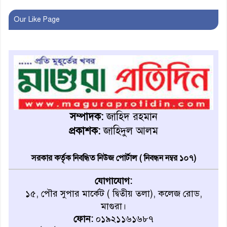
মাগুরায় জাতীয় ভিটামিন ‘এ’ প্লাস
ক্যাম্পেইন উপলক্ষে সাংবাদিক
Our Like Page
অবহিতকরণ
মাগুরায় আ’লীগের প্রতিষ্ঠাবার্ষিকীর
কর্মসূচি প্রতিরোধে বিএনপির
মোটরসাইকেল শোডাউন
খুব শিঘ্রই কর্মস্থলে ফিরবেন
মাগুরার ডিসি
সম্পাদক:
জাহিদ রহমান
প্রকাশক:
জাহিদুল আলম
মহম্মদপুর থানার ওসিকে ক্লোজ
সরকার কর্তৃক নিবন্ধিত নিউজ পোর্টাল ( নিবন্ধন নম্বর ১০৭)
যোগাযোগ:
বাবার হাতে বিক্রি টুকটুকি পুলিশের
১৫, পৌর সুপার মার্কেট ( দ্বিতীয় তলা), কলেজ রোড,
সহযোগিতায় ফিরলো মায়ের
মাগুরা।
কোলে
ফোন:
০১৯২১১৬১৬৮৭