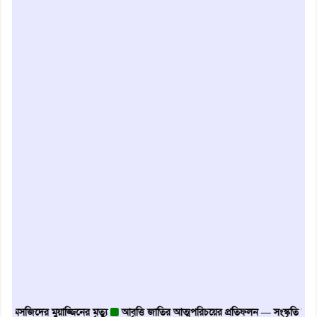
দের মুয়াজ্জিনের মৃত্যু
আবৃত্তি জাতির আত্মপরিচয়ের প্রতিফলন — সংস্কৃতি মন্ত্রী
গৃহায়