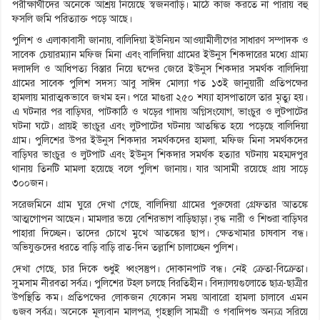
পরীক্ষার্থীদের অনেকে আশ্রয় নিয়েছে স্বজনবাড়ি। মাঠে কাজ করতে না পারায় বহু
ফসলি জমি পরিত্যাক্ত পড়ে আছে।
পুলিশ ও এলাকাবাসী জানায়, বালিদিয়া ইউনিয়ন আওয়ামীলীগের সাধারণ সম্পাদক ও
সাবেক চেয়ারম্যান মফিজ মিনা এবং বালিদিয়া গ্রামের ইউনুস শিকদারের মধ্যে গ্রাম্য
দলাদলি ও আধিপত্য বিস্তার নিয়ে দ্বন্দের জেরে ইউনুস শিকদার সমর্থক বালিদিয়া
গ্রামের সাবেক পুলিশ সদস্য আবু সাঈদ মোল্যা গত ১৩ই জানুয়ারী প্রতিপক্ষের
হামলায় মারাত্মকভাবে জখম হন। পরে মাগুরা ২৫০ শয্যা হাসপাতালে তার মৃত্যু হয়।
এ ঘটনার পর বাড়িঘর, পাটকাঠি ও খড়ের গাদায় অগ্নিসংযোগ, ভাংচুর ও লুটপাটের
ঘটনা ঘটে। প্রায়ই ভাংচুর এবং লুটপাটের ঘটনায় আতঙ্কিত হয়ে পড়েছে বালিদিয়া
গ্রাম। পুলিশের উপর ইউনুস শিকদার সমর্থকদের হামলা, মফিজ মিনা সমর্থকদের
বাড়িঘর ভাংচুর ও লুটপাট এবং ইউনুস শিকদার সমর্থক হত্যার ঘটনায় মহম্মদপুর
থানায় তিনটি মামলা হয়েছে বলে পুলিশ জানায়। যার আসামী রয়েছে প্রায় সাড়ে
৩০০জন।
সরেজমিনে গ্রাম ঘুরে দেখা গেছে, বালিদিয়া গ্রামের পুরুষেরা গ্রেফতার আতঙ্কে
আত্মগোপন আছেন। মামলার ভয়ে বেশিরভাগ বাড়িছাড়া। বৃদ্ধ নারী ও শিশুরা বাড়িঘর
পাহারা দিচ্ছেন। তাদের চোখে মুখে আতঙ্কের ছাপ। ক্ষেতখামার চাষবাস বন্ধ।
অভিযুক্তদের ধরতে বাড়ি বাড়ি রাত-দিন তল্লাশি চালাচ্ছেন পুলিশ।
দেখা গেছে, চার দিকে শুধুই ধ্বংসস্তুপ। দোকানপাট বন্ধ। নেই ক্রেতা-বিক্রেতা।
সুমসাম নীরবতা সর্বত্র। পুলিশের টহল চলছে বিরতিহীন। বিদ্যালয়গুলোতে ছাত্র-ছাত্রীর
উপস্থিতি কম। প্রতিপক্ষের লোকজন যেকোন সময় আবারো হামলা চালাবে এমন
গুজব সর্বত্র। অনেকে মূল্যবান মালপত্র, গৃহস্থালি সামগ্রী ও গবাদিপশু অন্যত্র সরিয়ে