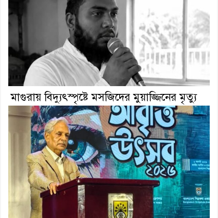
মাগুরায় বিদ্যুৎস্পৃষ্টে মসজিদের মুয়াজ্জিনের মৃত্যু