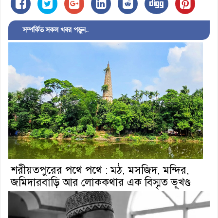
সম্পর্কিত সকল খবর পড়ুন..
শরীয়তপুরের পথে পথে : মঠ, মসজিদ, মন্দির,
জমিদারবাড়ি আর লোককথার এক বিস্মৃত ভূখণ্ড