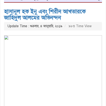
হাসানুল হক ইনু এবং শিরীন আখতারকে
জাহিদুল আলমের অভিনন্দন
Update Time : শুক্রবার, ৪ জানুয়ারি, ২০১৯
৯৮৩ Time View