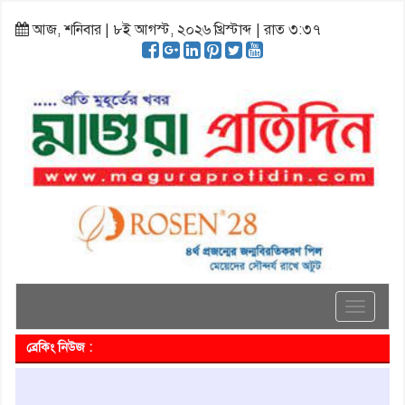
আজ, শনিবার | ৮ই আগস্ট, ২০২৬ খ্রিস্টাব্দ | রাত ৩:৩৭
Toggle
navigati
ব্রেকিং নিউজ :