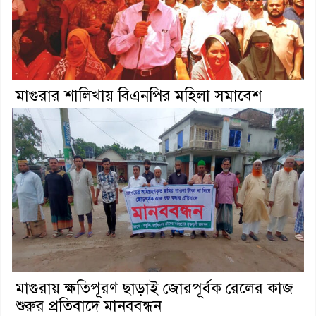
মাগুরার শালিখায় বিএনপির মহিলা সমাবেশ
মাগুরায় ক্ষতিপূরণ ছাড়াই জোরপূর্বক রেলের কাজ
শুরুর প্রতিবাদে মানববন্ধন