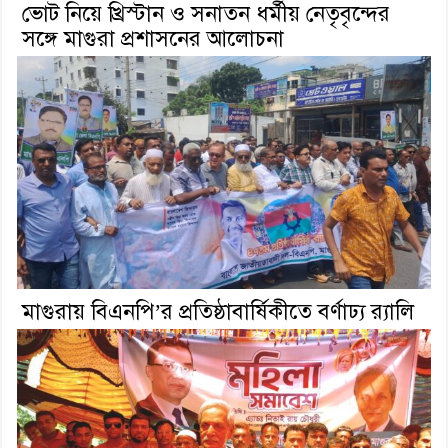
ভোট নিয়ে খ্রিস্টান ও সনাতন ধর্মীয় নেতৃবৃন্দের
সঙ্গে মাগুরা প্রশাসনের আলোচনা
মাগুরায় বিএনপি’র প্রতিষ্ঠাবার্ষিকীতে বর্ণাঢ্য র‍্যালি