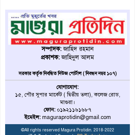
মাগুরায় আ’লীগের প্রতিষ্ঠাবার্ষিকীর
কর্মসূচি প্রতিরোধে বিএনপির
মোটরসাইকেল শোডাউন
খুব শিঘ্রই কর্মস্থলে ফিরবেন
মাগুরার ডিসি
সম্পাদক:
জাহিদ রহমান
প্রকাশক:
জাহিদুল আলম
মহম্মদপুর থানার ওসিকে ক্লোজ
সরকার কর্তৃক নিবন্ধিত নিউজ পোর্টাল ( নিবন্ধন নম্বর ১০৭)
যোগাযোগ:
বাবার হাতে বিক্রি টুকটুকি পুলিশের
১৫, পৌর সুপার মার্কেট ( দ্বিতীয় তলা), কলেজ রোড,
সহযোগিতায় ফিরলো মায়ের
মাগুরা।
কোলে
ফোন:
০১৯২১১৬১৬৮৭
ইমেইল:
maguraprotidin@gmail.com
শ্রীপুরে শ্লীলতাহানির অভিযোগে
বিক্ষোভ-সিসি ক্যামেরা ফুটেজ
©All rights reserved Magura Protidin. 2018-2022