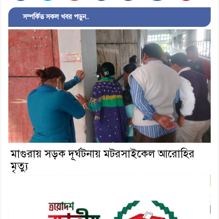
সম্পর্কিত সকল খবর পড়ুন..
মাগুরায় সড়ক দূর্ঘটনায় মটরসাইকেল আরোহির
মৃত্যু