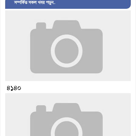
সম্পর্কিত সকল খবর পড়ুন..
৪১৪০