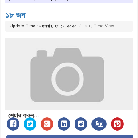
১৮ জন
Update Time : মঙ্গলবার, ২৬ মে, ২০২০
৪৪১ Time View
শেয়ার করুন...