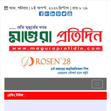
আজ, শনিবার | ৮ই আগস্ট, ২০২৬ খ্রিস্টাব্দ | রাত ৮:০৯
Toggle
navigati
ব্রেকিং নিউজ :