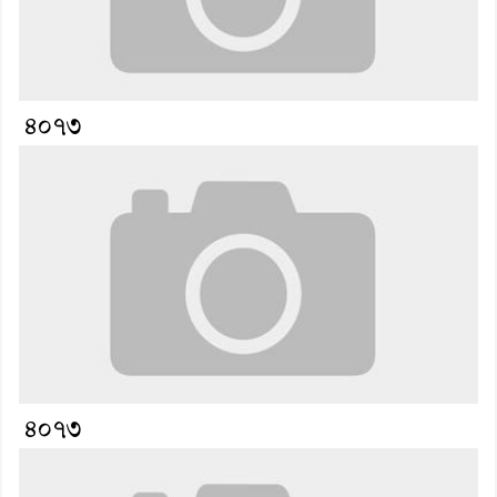
৪০৭৩
৪০৭৩