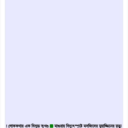
 লোককথার এক বিস্মৃত ভূখণ্ড
মাগুরায় বিদ্যুৎস্পৃষ্টে মসজিদের মুয়াজ্জিনের মৃত্যু
আবৃত