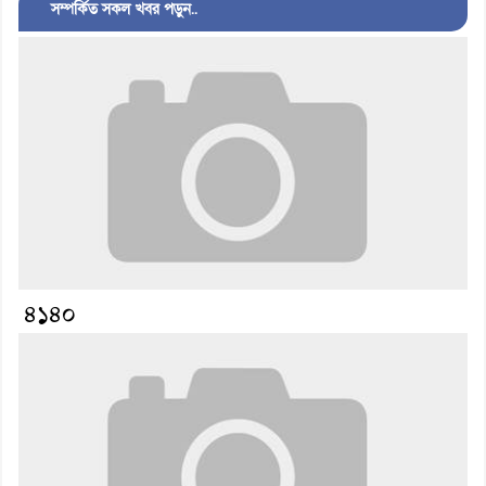
সম্পর্কিত সকল খবর পড়ুন..
৪১৪০