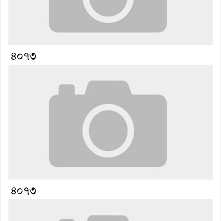
৪০৭৩
৪০৭৩