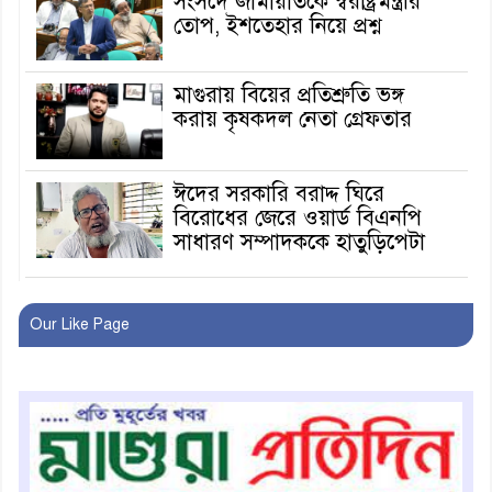
সংসদে জামায়াতকে স্বরাষ্ট্রমন্ত্রীর
তোপ, ইশতেহার নিয়ে প্রশ্ন
মাগুরায় বিয়ের প্রতিশ্রুতি ভঙ্গ
করায় কৃষকদল নেতা গ্রেফতার
ঈদের সরকারি বরাদ্দ ঘিরে
বিরোধের জেরে ওয়ার্ড বিএনপি
সাধারণ সম্পাদককে হাতুড়িপেটা
লোভ সংবরণ করতে পারলেন না
কারা তারা?
Our Like Page
অনূর্ধ্ব-১৭ জাতীয় চ্যাম্পিয়ন মাগুরা
ফুটবল দলকে সংবর্ধনা