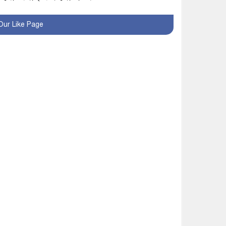
খুব শিঘ্রই কর্মস্থলে ফিরবেন
Our Like Page
মাগুরার ডিসি
মহম্মদপুর থানার ওসিকে
ক্লোজ
বাবার হাতে বিক্রি টুকটুকি
পুলিশের সহযোগিতায়
ফিরলো মায়ের কোলে
শ্রীপুরে শ্লীলতাহানির
অভিযোগে বিক্ষোভ-সিসি
ক্যামেরা ফুটেজ যাচাইয়ের
দাবি অভিযুক্ত শিক্ষকের
মাগুরার কথিত মাদক সম্রাট
আমিরুল গ্রেফতার