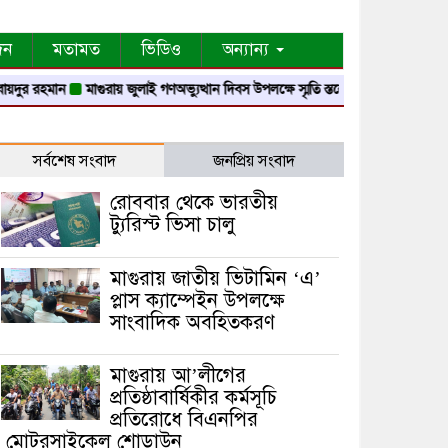
দন
মতামত
ভিডিও
অন্যান্য
ুর রহমান
মাগুরায় জুলাই গণঅভ্যুত্থান দিবস উপলক্ষে স্মৃতি স্তম্ভে শ্রদ্ধা নিবেদন
মাগুরায
সর্বশেষ সংবাদ
জনপ্রিয় সংবাদ
রোববার থেকে ভারতীয়
ট্যুরিস্ট ভিসা চালু
মাগুরায় জাতীয় ভিটামিন ‘এ’
প্লাস ক্যাম্পেইন উপলক্ষে
সাংবাদিক অবহিতকরণ
মাগুরায় আ’লীগের
প্রতিষ্ঠাবার্ষিকীর কর্মসূচি
প্রতিরোধে বিএনপির
মোটরসাইকেল শোডাউন