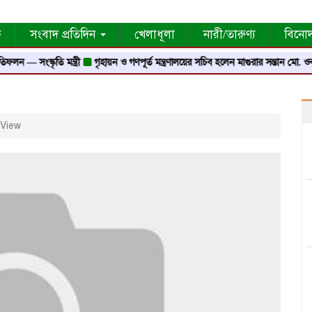
ক
সংবাদ প্রতিদিন
খেলাধূলা
নারী/তারুণ্য
বিনো
— সংস্কৃতি মন্ত্রী
গৃহায়ন ও গণপূর্ত মন্ত্রণালয়ের সচিব হলেন মাগুরার সন্তান মো. ওবায়দ
View