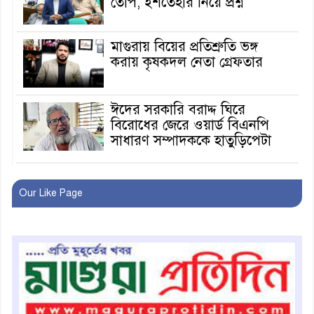
তোপ, ইশতেহার নিয়ে প্রশ্ন
মাগুরায় বিয়ের প্রতিশ্রুতি ভঙ্গ
করায় কৃষকদল নেতা গ্রেফতার
ঈদের সরকারি বরাদ্দ ঘিরে
বিরোধের জেরে ওয়ার্ড বিএনপি
সাধারণ সম্পাদককে হাতুড়িপেটা
লোভ সংবরণ করতে পারলেন না
কারা তারা?
Our Like Page
অনূর্ধ্ব-১৭ জাতীয় চ্যাম্পিয়ন মাগুরা
ফুটবল দলকে সংবর্ধনা
রোববার থেকে ভারতীয় ট্যুরিস্ট