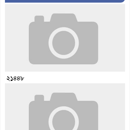
২১৪৪৮