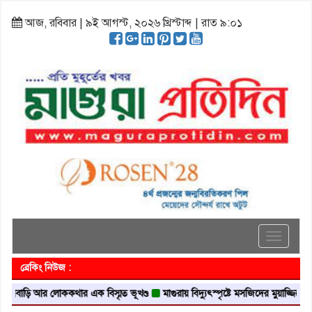
আজ, রবিবার | ৯ই আগস্ট, ২০২৬ খ্রিস্টাব্দ | রাত ৯:০১
Toggle
navigati
ব্রেকিং নিউজ :
বাড়ি আর লোককথার এক বিস্মৃত ভূখণ্ড
মাগুরায় বিদ্যুৎস্পৃষ্টে মসজিদের মুয়াজ্জিনের মৃত্যু