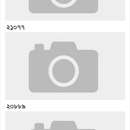
২১০৭৭
২০৮৮৯