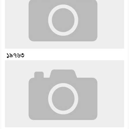
১৯৭৬৩