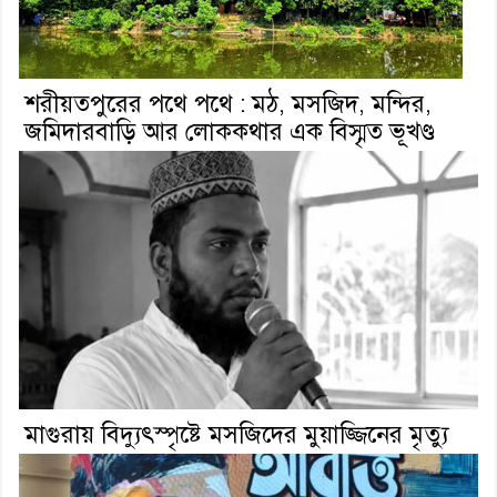
শরীয়তপুরের পথে পথে : মঠ, মসজিদ, মন্দির,
জমিদারবাড়ি আর লোককথার এক বিস্মৃত ভূখণ্ড
মাগুরায় বিদ্যুৎস্পৃষ্টে মসজিদের মুয়াজ্জিনের মৃত্যু