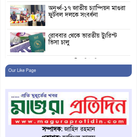
অনূর্ধ্ব-১৭ জাতীয় চ্যাম্পিয়ন মাগুরা
ফুটবল দলকে সংবর্ধনা
রোববার থেকে ভারতীয় ট্যুরিস্ট
ভিসা চালু
মাগুরায় জাতীয় ভিটামিন ‘এ’ প্লাস
ক্যাম্পেইন উপলক্ষে সাংবাদিক
Our Like Page
অবহিতকরণ
মাগুরায় আ’লীগের প্রতিষ্ঠাবার্ষিকীর
কর্মসূচি প্রতিরোধে বিএনপির
মোটরসাইকেল শোডাউন
খুব শিঘ্রই কর্মস্থলে ফিরবেন
মাগুরার ডিসি
সম্পাদক:
জাহিদ রহমান