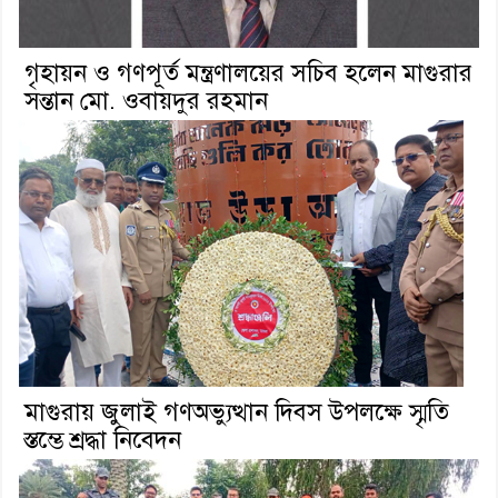
গৃহায়ন ও গণপূর্ত মন্ত্রণালয়ের সচিব হলেন মাগুরার
সন্তান মো. ওবায়দুর রহমান
মাগুরায় জুলাই গণঅভ্যুত্থান দিবস উপলক্ষে স্মৃতি
স্তম্ভে শ্রদ্ধা নিবেদন