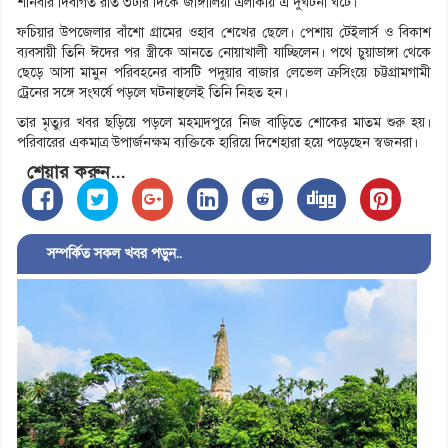
শনিবার দিবাগত রাত ৩টার দিকে জাঙ্গালিয়া এলাকায় এ দুর্ঘটনা ঘটে।
ফচিয়ার উপজেলার বাঁশো গ্রামের ওহাব শেখের ছেলে। পেশায় টেইলার্স ও বিকাশ
ব্যবসায়ী তিনি ঈদের পর স্ত্রীকে আনতে নোয়াখালী যাচ্ছিলেন। পথে চুয়াডাঙ্গা থেকে
ছেড়ে আসা মামুন পরিবহনের বাসটি পদুয়ার বাজার লেভেল ক্রসিংয়ে চট্টগ্রামগামী
ট্রেনের সঙ্গে সংঘর্ষে পড়লে ঘটনাস্থলেই তিনি নিহত হন।
তার মৃত্যুর খবর ছড়িয়ে পড়লে মহম্মদপুরে নিজ বাড়িতে শোকের মাতম শুরু হয়।
পরিবারের একমাত্র উপার্জনক্ষম ব্যক্তিকে হারিয়ে দিশেহারা হয়ে পড়েছেন স্বজনরা।
শেয়ার করুন...
সম্পর্কিত সকল খবর পড়ুন..