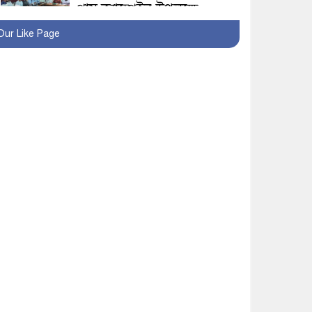
প্লাস ক্যাম্পেইন উপলক্ষে
সাংবাদিক অবহিতকরণ
Our Like Page
মাগুরায় আ’লীগের
প্রতিষ্ঠাবার্ষিকীর কর্মসূচি
প্রতিরোধে বিএনপির
মোটরসাইকেল শোডাউন
খুব শিঘ্রই কর্মস্থলে ফিরবেন
মাগুরার ডিসি
মহম্মদপুর থানার ওসিকে
ক্লোজ
বাবার হাতে বিক্রি টুকটুকি
পুলিশের সহযোগিতায়
ফিরলো মায়ের কোলে