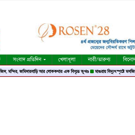
ক
সংবাদ প্রতিদিন
খেলাধূলা
নারী/তারুণ্য
বিনো
র, জমিদারবাড়ি আর লোককথার এক বিস্মৃত ভূখণ্ড
মাগুরায় বিদ্যুৎস্পৃষ্টে মসজিদের মুয়াজ্জ