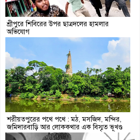
শ্রীপুরে শিবিরের উপর ছাত্রদলের হামলার
অভিযোগ
শরীয়তপুরের পথে পথে : মঠ, মসজিদ, মন্দির,
জমিদারবাড়ি আর লোককথার এক বিস্মৃত ভূখণ্ড