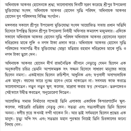
অধিনায়ক আকবর হোসেনকে শ্রদ্ধা, ভালোবাসায় দিনটি স্মরণ করেছে শ্রীপুর উপজেলা
মুক্তিযোদ্ধা সংসদ, অধিনায়ক আকবর হোসেন স্মৃতি পরিষদ, অধিনায়ক আকবর
হোসেন যুব পরিষদসহ বিভিন্ন সংগঠন।
মঙ্গলবার সকালে শ্রীপুর উপজেলা মুক্তিযোদ্ধা সংসদ আয়োজিত সভায় প্রধান অতিথি
হিসেবে উপস্থিত ছিলেন শ্রীপুর উপজেলা নির্বাহী অফিসার কমলেশ মজুমদার। এদিকে
সকালে অধিনায়ক আকবর হোসেন স্মৃতি পরিষদ অধিনায়ক আকবর হোসেনের স্মরণে
দরিদ্রদের মাঝে লুঙ্গি ও নগদ টাকা প্রদান করে। অধিনায়ক আকবর হোসেন স্মৃতি
পরিষদের সভাপতি বীর মুক্তিযোদ্ধা মোল্লা মতিয়ার রহমান দরিদ্রদের মাঝে লুঙি ও
নগদ টাকা তুলে দেন।
অধিনায়ক আকবর হোসেন দীর্ঘ রাজনৈতিক জীবনে নেতৃত্বে যেমন ছিলেন এক
অনুকরণীয় চরিত্র তেমনি আপাদমস্তক সৎ সজ্জন হিসেবে সাধারণ মানুষের কাছে
ছিলেন নমস্য। একইসাথে ছিলেন রুচিশীল, আধুনিক এবং স্বপ্নবাদী অসাম্প্রদায়িক
এক মানুষ। বয়সের ভারে ন্যুজ্জ হলেও থেমে থাকতেন না। সবসময় কাজ করতে
ভালোবাসতেন। নতুন নতুন স্কুল, কলেজ, মাদ্রাসা করার স্বপ্ন দেখতেন। তরুণদেরও
সেইভাবে উদ্বীপ্ত করতেন, অনুপ্রেরেণা দিতেন।
আলোকিত সমাজ নির্মাণের লক্ষ্যেই তিনি এলাকায় একাধিক কিন্ডারগার্টেন স্কুল-
কলেজ, লাইব্রেরি প্রতিষ্ঠায় নেতৃত্ব দেন। সততা এবং সত্যবাদীতায় তিনি ছিলেন
অনন্য। দলীয় বৃত্তে কখনই বন্দী থাকেন নি। আর তাই সর্বমহলে ছিলেন শ্রদ্ধেয় এক
মানুষ। মৃত্যু অব্দি সৎ এবং সততার মহান পুরস্কার নিয়েই তিনি চিরকালের জন্যে
বিদায় নেন।