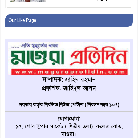
লোভ সংবরণ করতে পারলেন না
কারা তারা?
Our Like Page
অনূর্ধ্ব-১৭ জাতীয় চ্যাম্পিয়ন মাগুরা
ফুটবল দলকে সংবর্ধনা
রোববার থেকে ভারতীয় ট্যুরিস্ট
ভিসা চালু
সম্পাদক:
জাহিদ রহমান
প্রকাশক:
জাহিদুল আলম
মাগুরায় জাতীয় ভিটামিন ‘এ’ প্লাস
ক্যাম্পেইন উপলক্ষে সাংবাদিক
সরকার কর্তৃক নিবন্ধিত নিউজ পোর্টাল ( নিবন্ধন নম্বর ১০৭)
অবহিতকরণ
যোগাযোগ:
মাগুরায় আ’লীগের প্রতিষ্ঠাবার্ষিকীর
১৫, পৌর সুপার মার্কেট ( দ্বিতীয় তলা), কলেজ রোড,
কর্মসূচি প্রতিরোধে বিএনপির
মাগুরা।