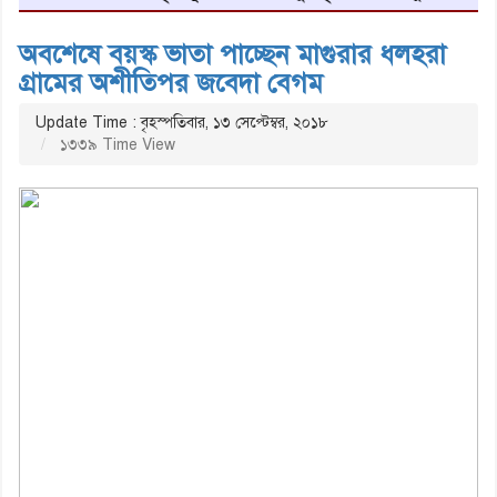
অবশেষে বয়স্ক ভাতা পাচ্ছেন মাগুরার ধলহরা
গ্রামের অশীতিপর জবেদা বেগম
Update Time : বৃহস্পতিবার, ১৩ সেপ্টেম্বর, ২০১৮
১৩৩৯ Time View