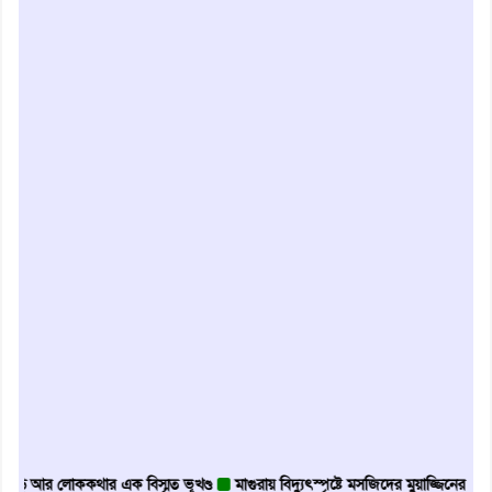
র লোককথার এক বিস্মৃত ভূখণ্ড
মাগুরায় বিদ্যুৎস্পৃষ্টে মসজিদের মুয়াজ্জিনের মৃত্যু
আবৃত