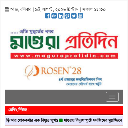
আজ, রবিবার | ৯ই আগস্ট, ২০২৬ খ্রিস্টাব্দ | সকাল ১১:৩০
Toggle
navigati
ব্রেকিং নিউজ :
আর লোককথার এক বিস্মৃত ভূখণ্ড
মাগুরায় বিদ্যুৎস্পৃষ্টে মসজিদের মুয়াজ্জিনের মৃত্যু
আবৃ