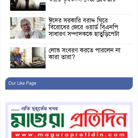
ঈদের সরকারি বরাদ্দ ঘিরে
বিরোধের জেরে ওয়ার্ড বিএনপি
সাধারণ সম্পাদককে হাতুড়িপেটা
লোভ সংবরণ করতে পারলেন না
কারা তারা?
অনূর্ধ্ব-১৭ জাতীয় চ্যাম্পিয়ন মাগুরা
Our Like Page
ফুটবল দলকে সংবর্ধনা
রোববার থেকে ভারতীয় ট্যুরিস্ট
ভিসা চালু
মাগুরায় জাতীয় ভিটামিন ‘এ’ প্লাস