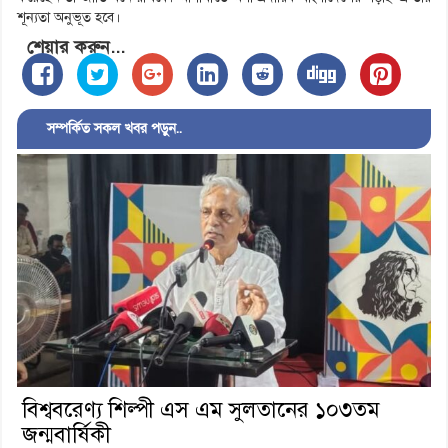
শূন্যতা অনুভূত হবে।
শেয়ার করুন...
সম্পর্কিত সকল খবর পড়ুন..
বিশ্ববরেণ্য শিল্পী এস এম সুলতানের ১০৩তম
জন্মবার্ষিকী