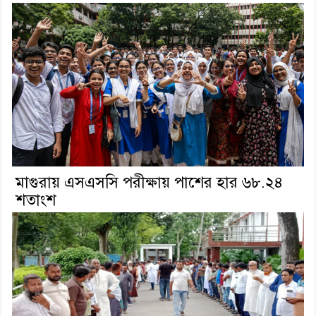
মাগুরায় এসএসসি পরীক্ষায় পাশের হার ৬৮.২৪
শতাংশ