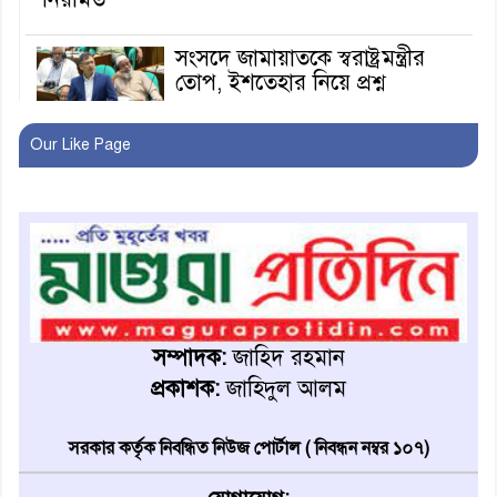
সংসদে জামায়াতকে স্বরাষ্ট্রমন্ত্রীর
তোপ, ইশতেহার নিয়ে প্রশ্ন
Our Like Page
মাগুরায় বিয়ের প্রতিশ্রুতি ভঙ্গ
করায় কৃষকদল নেতা গ্রেফতার
ঈদের সরকারি বরাদ্দ ঘিরে
বিরোধের জেরে ওয়ার্ড বিএনপি
সাধারণ সম্পাদককে হাতুড়িপেটা
সম্পাদক:
জাহিদ রহমান
লোভ সংবরণ করতে পারলেন না
কারা তারা?
প্রকাশক:
জাহিদুল আলম
সরকার কর্তৃক নিবন্ধিত নিউজ পোর্টাল ( নিবন্ধন নম্বর ১০৭)
অনূর্ধ্ব-১৭ জাতীয় চ্যাম্পিয়ন মাগুরা
ফুটবল দলকে সংবর্ধনা