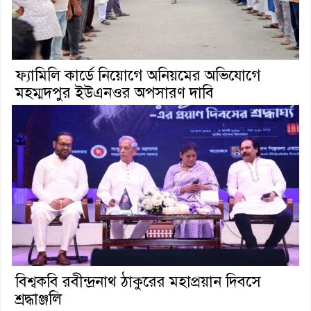
ফ্যামিলি কার্ডে নিয়োগে অনিয়মের অভিযোগে
মহম্মদপুর ইউএনওর অপসারণ দাবি
বিশ্বকবি রবীন্দ্রনাথ ঠাকুরের মহাপ্রয়ান দিবসে
শ্রদ্ধাঞ্জলি