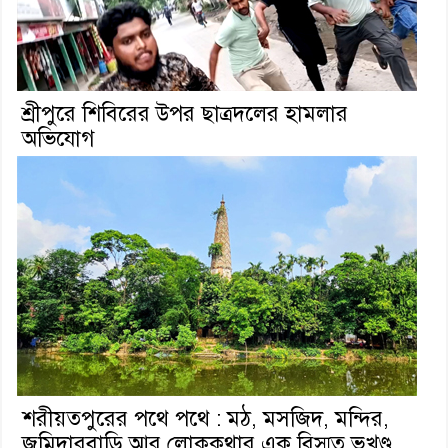
শ্রীপুরে শিবিরের উপর ছাত্রদলের হামলার
অভিযোগ
শরীয়তপুরের পথে পথে : মঠ, মসজিদ, মন্দির,
জমিদারবাড়ি আর লোককথার এক বিস্মৃত ভূখণ্ড