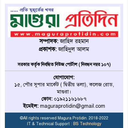
রোববার থেকে ভারতীয় ট্যুরিস্ট
ভিসা চালু
মাগুরায় জাতীয় ভিটামিন ‘এ’ প্লাস
ক্যাম্পেইন উপলক্ষে সাংবাদিক
সম্পাদক:
জাহিদ রহমান
অবহিতকরণ
প্রকাশক:
জাহিদুল আলম
মাগুরায় আ’লীগের প্রতিষ্ঠাবার্ষিকীর
সরকার কর্তৃক নিবন্ধিত নিউজ পোর্টাল ( নিবন্ধন নম্বর ১০৭)
কর্মসূচি প্রতিরোধে বিএনপির
মোটরসাইকেল শোডাউন
যোগাযোগ:
১৫, পৌর সুপার মার্কেট ( দ্বিতীয় তলা), কলেজ রোড,
খুব শিঘ্রই কর্মস্থলে ফিরবেন
মাগুরা।
মাগুরার ডিসি
ফোন:
০১৯২১১৬১৬৮৭
ইমেইল:
maguraprotidin@gmail.com
মহম্মদপুর থানার ওসিকে ক্লোজ
©All rights reserved Magura Protidin. 2018-2022
IT & Technical Support :
BS Technology