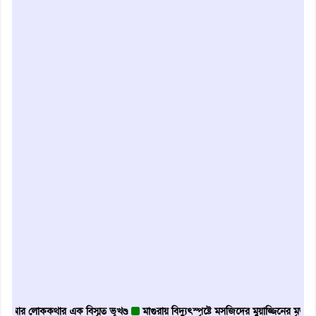
োককথার এক বিস্মৃত ভূখণ্ড
মাগুরায় বিদ্যুৎস্পৃষ্টে মসজিদের মুয়াজ্জিনের মৃত্যু
আবৃত্তি