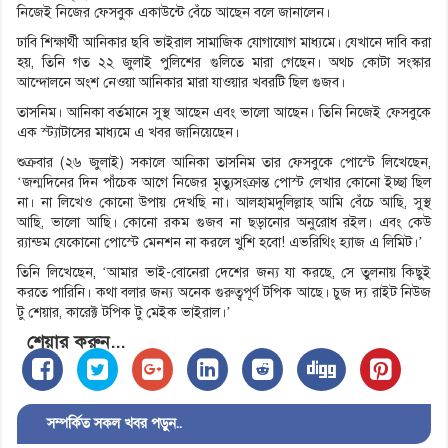
নিজেই নিজের ফেসবুক একাউন্টে বেঁচে আছেন বলে জানালেন।
ঢাবি শিক্ষার্থী আনিকার ছবি ভাইরাল সামাজিক যোগাযোগ মাধ্যমে। যেখানে দাবি করা
হয়, তিনি গত ২২ জুলাই পুলিশের গুলিতে মারা গেছেন। অথচ কোটা সংস্কার
আন্দোলনে অংশ নেওয়া আনিকার মারা যাওয়ার খবরটি ছিল গুজব।
তাসনিম। আনিকা বর্তমানে সুস্থ আছেন এবং ভালো আছেন। তিনি নিজেই ফেসবুকে
এক স্ট্যাটাসের মাধ্যমে এ খবর জানিয়েছেন।
শুক্রবার (২৬ জুলাই) সকালে আনিকা তাসনিম তার ফেসবুকে পোস্টে লিখেছেন,
‘জন্মদিনের দিন পাঁচেক আগে নিজের মৃত্যুসংক্রান্ত পোস্ট লেখার কোনো ইচ্ছা ছিল
না। না লিখেও কোনো উপায় দেখছি না। আলহামদুলিল্লাহ আমি বেঁচে আছি, সুস্থ
আছি, ভালো আছি। কোনো রকম গুজব না ছড়ানোর অনুরোধ রইল। এবং কেউ
র‍্যান্ডম যেকোনো পোস্টে মেনশন না করলে খুশি হবো! এভরিথিং হ্যাজ এ লিমিট।’
তিনি লিখেছেন, ‘আমার ভাই-বোনেরা দেশের জন্য যা করছে, সে তুলনায় কিছুই
করতে পারিনি। কথা বলার জন্য অনেক গুরুত্বপূর্ণ টপিক আছে। চুজ দ্য রাইট নিউজ
টু শেয়ার, কারেক্ট টপিক টু মেইক ভাইরাল।’
শেয়ার করুন...
সম্পর্কিত সকল খবর পড়ুন..