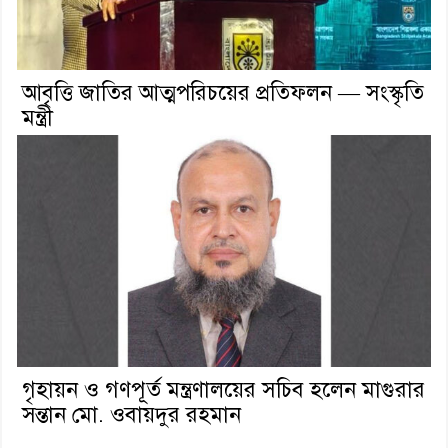
আবৃত্তি জাতির আত্মপরিচয়ের প্রতিফলন — সংস্কৃতি
মন্ত্রী
গৃহায়ন ও গণপূর্ত মন্ত্রণালয়ের সচিব হলেন মাগুরার
সন্তান মো. ওবায়দুর রহমান