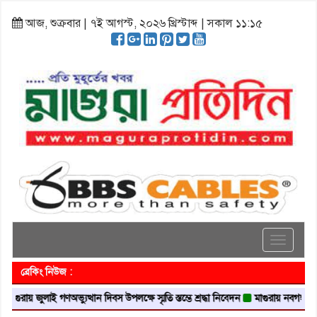
আজ, শুক্রবার | ৭ই আগস্ট, ২০২৬ খ্রিস্টাব্দ | সকাল ১১:১৫
Toggle
navigati
ব্রেকিং নিউজ :
লাই গণঅভ্যুত্থান দিবস উপলক্ষে স্মৃতি স্তম্ভে শ্রদ্ধা নিবেদন
মাগুরায় নবগঙ্গা নদী থেকে ১৮