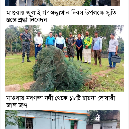
মাগুরায় জুলাই গণঅভ্যুত্থান দিবস উপলক্ষে স্মৃতি
স্তম্ভে শ্রদ্ধা নিবেদন
মাগুরায় নবগঙ্গা নদী থেকে ১৮টি চায়না দোয়ারী
জাল জব্দ