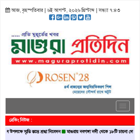
আজ, বৃহস্পতিবার | ৬ই আগস্ট, ২০২৬ খ্রিস্টাব্দ | সন্ধ্যা ৭:৪৩
Toggle
navigati
ব্রেকিং নিউজ :
ে স্মৃতি স্তম্ভে শ্রদ্ধা নিবেদন
মাগুরায় নবগঙ্গা নদী থেকে ১৮টি চায়না দোয়ারী জাল জব্