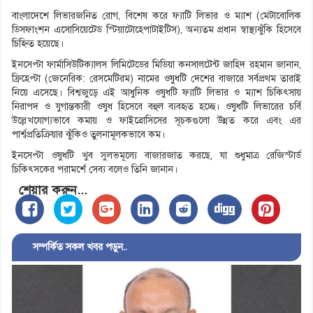
বাংলাদেশে লিভারজনিত রোগ, বিশেষ করে ফ্যাটি লিভার ও ম্যাশ (মেটাবোলিক
ডিসফাংশন এসোসিয়েটেড স্টিয়াটোহেপাটাইটিস), অন্যতম প্রধান স্বাস্থ্যঝুঁকি হিসেবে
চিহ্নিত হয়েছে।
ইনসেপ্টা ফার্মাসিউটিক্যালস লিমিটেডের মিডিয়া কনসালটেন্ট জাহিদ রহমান জানান,
ফ্রিহেপ্টা (জেনেরিক: রেসমেটিরম) নামের ওষুধটি দেশের বাজারে সর্বপ্রথম তারাই
নিয়ে এসেছে। বিশ্বজুড়ে এই আধুনিক ওষুধটি ফ্যাটি লিভার ও ম্যাশ চিকিৎসায়
নিরাপদ ও যুগান্তকারী ওষুধ হিসেবে বহুল ব্যবহৃত হচ্ছে। ওষুধটি লিভারের চর্বি
উল্লেখযোগ্যভাবে কমায় ও ফাইব্রোসিসের সূচকগুলো উন্নত করে এবং এর
পার্শ্বপ্রতিক্রিয়ার ঝুঁকিও তুলনামূলকভাবে কম।
ইনসেপ্টা ওষুধটি খুব সুলভমূল্যে বাজারজাত করছে, যা শুধুমাত্র রেজিস্টার্ড
চিকিৎসকের পরামর্শে সেব্য বলেও তিনি জানান।
শেয়ার করুন...
সম্পর্কিত সকল খবর পড়ুন..