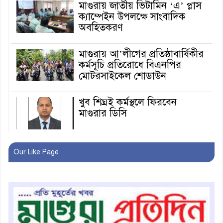
মাগুরায় জাতীয় ভিটামিন ‘এ’ প্লাস
ক্যাম্পেইন উপলক্ষে সাংবাদিক
অবহিতকরণ
মাগুরায় আ’লীগের প্রতিষ্ঠাবার্ষিকীর
কর্মসূচি প্রতিরোধে বিএনপির
মোটরসাইকেল শোডাউন
খুব শিঘ্রই কর্মস্থলে ফিরবেন
মাগুরার ডিসি
মহম্মদপুর থানার ওসিকে ক্লোজ
Our Like Page
বাবার হাতে বিক্রি টুকটুকি পুলিশের
সহযোগিতায় ফিরলো মায়ের
কোলে