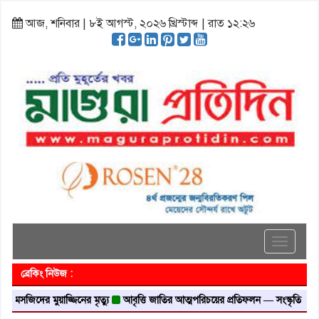
আজ, শনিবার | ৮ই আগস্ট, ২০২৬ খ্রিস্টাব্দ | রাত ১২:২৬
Toggle
navigati
ব্রেকিং নিউজ :
জিদের মুয়াজ্জিনের মৃত্যু
আবৃত্তি জাতির আত্মপরিচয়ের প্রতিফলন — সংস্কৃতি মন্ত্রী
গৃহা