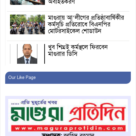
অবহিতকরণ
মাগুরায় আ’লীগের প্রতিষ্ঠাবার্ষিকীর
কর্মসূচি প্রতিরোধে বিএনপির
মোটরসাইকেল শোডাউন
খুব শিঘ্রই কর্মস্থলে ফিরবেন
মাগুরার ডিসি
মহম্মদপুর থানার ওসিকে ক্লোজ
Our Like Page
বাবার হাতে বিক্রি টুকটুকি পুলিশের
সহযোগিতায় ফিরলো মায়ের
কোলে
শ্রীপুরে শ্লীলতাহানির অভিযোগে
বিক্ষোভ-সিসি ক্যামেরা ফুটেজ
সম্পাদক:
জাহিদ রহমান