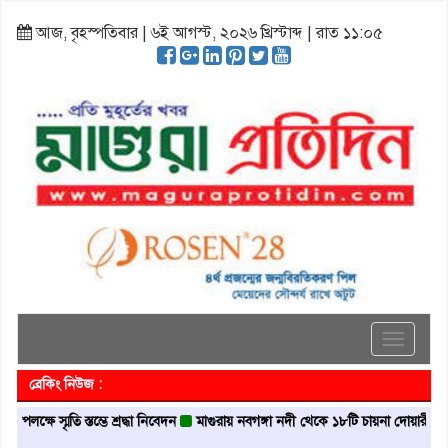
আজ, বৃহস্পতিবার | ৬ই আগস্ট, ২০২৬ খ্রিস্টাব্দ | রাত ১১:০৫
Toggle
navigati
ব্রেকিং নিউজ :
্মৃতি স্তম্ভে শ্রদ্ধা নিবেদন
মাগুরায় নবগঙ্গা নদী থেকে ১৮টি চায়না দোয়ারী জাল জব্দ