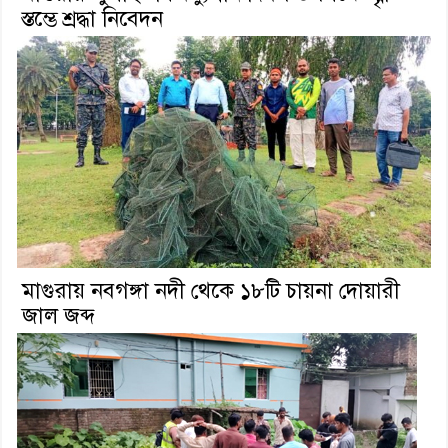
স্তম্ভে শ্রদ্ধা নিবেদন
মাগুরায় নবগঙ্গা নদী থেকে ১৮টি চায়না দোয়ারী
জাল জব্দ