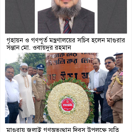
গৃহায়ন ও গণপূর্ত মন্ত্রণালয়ের সচিব হলেন মাগুরার
সন্তান মো. ওবায়দুর রহমান
মাগুরায় জুলাই গণঅভ্যুত্থান দিবস উপলক্ষে স্মৃতি