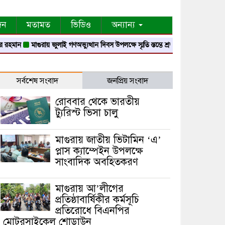
দন
মতামত
ভিডিও
অন্যান্য
মাগুরায় জুলাই গণঅভ্যুত্থান দিবস উপলক্ষে স্মৃতি স্তম্ভে শ্রদ্ধা নিবেদন
মাগুরায় নবগঙ্গা 
সর্বশেষ সংবাদ
জনপ্রিয় সংবাদ
রোববার থেকে ভারতীয়
ট্যুরিস্ট ভিসা চালু
মাগুরায় জাতীয় ভিটামিন ‘এ’
প্লাস ক্যাম্পেইন উপলক্ষে
সাংবাদিক অবহিতকরণ
মাগুরায় আ’লীগের
প্রতিষ্ঠাবার্ষিকীর কর্মসূচি
প্রতিরোধে বিএনপির
মোটরসাইকেল শোডাউন