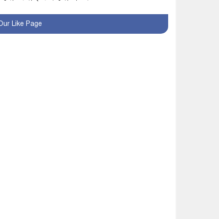
খুব শিঘ্রই কর্মস্থলে ফিরবেন
Our Like Page
মাগুরার ডিসি
মহম্মদপুর থানার ওসিকে
ক্লোজ
বাবার হাতে বিক্রি টুকটুকি
পুলিশের সহযোগিতায়
ফিরলো মায়ের কোলে
শ্রীপুরে শ্লীলতাহানির
অভিযোগে বিক্ষোভ-সিসি
ক্যামেরা ফুটেজ যাচাইয়ের
দাবি অভিযুক্ত শিক্ষকের
মাগুরার কথিত মাদক সম্রাট
আমিরুল গ্রেফতার