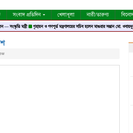
ক
সংবাদ প্রতিদিন
খেলাধূলা
নারী/তারুণ্য
বিনো
মন্ত্রী
গৃহায়ন ও গণপূর্ত মন্ত্রণালয়ের সচিব হলেন মাগুরার সন্তান মো. ওবায়দুর রহমান
েশ
ew