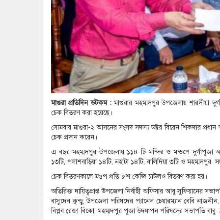
মাগুরা প্রতিদিন ডটকম :
মাগুরার মহম্মদপুর উপজেলায় শারদীয়া দু
চেক বিতরণ করা হয়েছে।
সোমবার মাগুরা-২ আসনের সংসদ সদস্য ডক্টর বিরেন শিকদার প্রধান অ
চেক প্রদান করেন।
এ বছর মহম্মদপুর উপজেলায় ১১৪ টি মন্দির ও মন্ডপে দুর্গাপূজা অন
১৩টি, পলাশবাড়িয়া ১৪টি, নহাটা ১৪টি, বালিদিয়া ৩টি ও মহম্মদপুর সদর
চেক বিতরণকালে মণ্ডপ প্রতি ৫শ কেজি চাউলও বিতরণ করা হয়।
অতিরিক্ত দায়িত্বপ্রাপ্ত উপজেলা নির্বাহী অফিসার আবু সুফিয়ানের স
বাসুদেব কুন্ডু, উপজেলা পরিষদের প্যানেল চেয়ারম্যান বেবি নাজনীন, 
বিপ্লব রেজা বিকো, মহম্মদপুর পূজা উদযাপন পরিষদের সভাপতি বাবু শ্রী