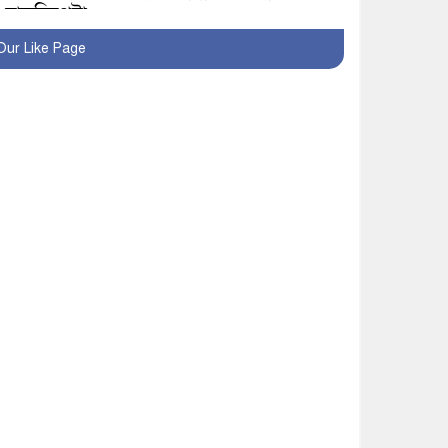
হাতুড়িপেটা
Our Like Page
লোভ সংবরণ করতে পারলেন
না কারা তারা?
অনূর্ধ্ব-১৭ জাতীয় চ্যাম্পিয়ন
মাগুরা ফুটবল দলকে সংবর্ধনা
রোববার থেকে ভারতীয়
ট্যুরিস্ট ভিসা চালু
মাগুরায় জাতীয় ভিটামিন ‘এ’
প্লাস ক্যাম্পেইন উপলক্ষে
সাংবাদিক অবহিতকরণ
মাগুরায় আ’লীগের
প্রতিষ্ঠাবার্ষিকীর কর্মসূচি
প্রতিরোধে বিএনপির