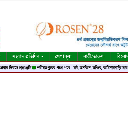
ক
সংবাদ প্রতিদিন
খেলাধূলা
নারী/তারুণ্য
বিনো
 শ্রদ্ধাঞ্জলি
শরীয়তপুরের পথে পথে : মঠ, মসজিদ, মন্দির, জমিদারবাড়ি আর লোককথার 