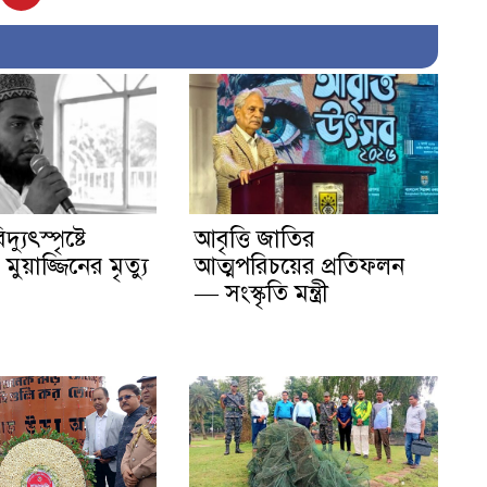
দ্যুৎস্পৃষ্টে
আবৃত্তি জাতির
ুয়াজ্জিনের মৃত্যু
আত্মপরিচয়ের প্রতিফলন
— সংস্কৃতি মন্ত্রী