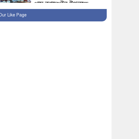
প্লাস ক্যাম্পেইন উপলক্ষে
সাংবাদিক অবহিতকরণ
Our Like Page
মাগুরায় আ’লীগের
প্রতিষ্ঠাবার্ষিকীর কর্মসূচি
প্রতিরোধে বিএনপির
মোটরসাইকেল শোডাউন
খুব শিঘ্রই কর্মস্থলে ফিরবেন
মাগুরার ডিসি
মহম্মদপুর থানার ওসিকে
ক্লোজ
বাবার হাতে বিক্রি টুকটুকি
পুলিশের সহযোগিতায়
ফিরলো মায়ের কোলে