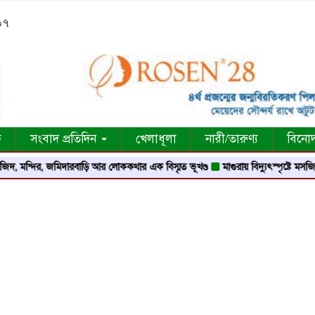
০৭
ক
সংবাদ প্রতিদিন
খেলাধূলা
নারী/তারুণ্য
বিনো
ির, জমিদারবাড়ি আর লোককথার এক বিস্মৃত ভূখণ্ড
মাগুরায় বিদ্যুৎস্পৃষ্টে মসজিদের মুয়াজ্