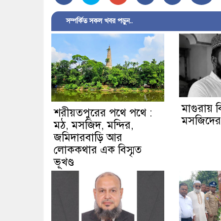
সম্পর্কিত সকল খবর পড়ুন..
মাগুরায় বি
শরীয়তপুরের পথে পথে :
মসজিদের ম
মঠ, মসজিদ, মন্দির,
জমিদারবাড়ি আর
লোককথার এক বিস্মৃত
ভূখণ্ড