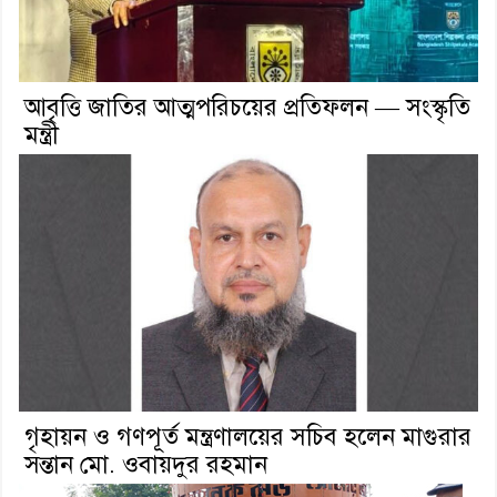
আবৃত্তি জাতির আত্মপরিচয়ের প্রতিফলন — সংস্কৃতি
মন্ত্রী
গৃহায়ন ও গণপূর্ত মন্ত্রণালয়ের সচিব হলেন মাগুরার
সন্তান মো. ওবায়দুর রহমান