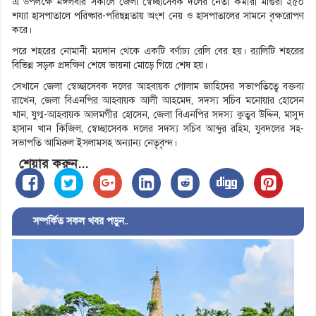
এ উপলক্ষে মঙ্গলবার সকালে জেলা স্বেচ্ছাসেবক দলের নেতা কর্মীরা মাগুরা ২৫০
শয্যা হাসপাতালে পরিষ্কার-পরিছন্নতায় অংশ নেয় ও হাসপাতালের সামনে বৃক্ষরোপণ
করে।
পরে শহরের নোমানী ময়দান থেকে একটি বর্ণাঢ্য রেলি বের হয়। র‍্যালিটি শহরের
বিভিন্ন সড়ক প্রদক্ষিণ শেষে ভায়না মোড়ে গিয়ে শেষ হয়।
সেখানে জেলা স্বেচ্ছাসেবক দলের আহবায়ক গোলাম জাহিদের সভাপতিত্বে বক্তব্য
রাখেন, জেলা বিএনপির আহবায়ক আলী আহমেদ, সদস্য সচিব মনোয়ার হোসেন
খান, যুগ্ম-আহবায়ক আলমগীর হোসেন, জেলা বিএনপির সদস্য কুতুব উদ্দিন, মাসুদ
হাসান খান কিজিল, স্বেচ্ছাসেবক দলের সদস্য সচিব আব্দুর রহিম, যুবদলের সহ-
সভাপতি আমিরুল ইসলামসহ অন্যান্য নেতৃবৃন্দ।
শেয়ার করুন...
সম্পর্কিত সকল খবর পড়ুন..