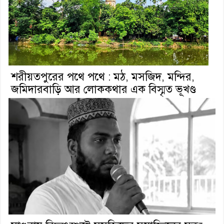
শরীয়তপুরের পথে পথে : মঠ, মসজিদ, মন্দির,
জমিদারবাড়ি আর লোককথার এক বিস্মৃত ভূখণ্ড