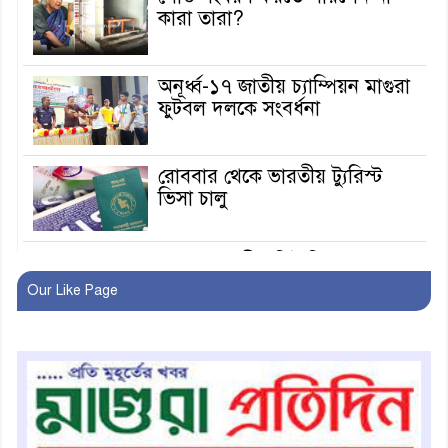
কারা তারা?
অনূর্ধ্ব-১৭ জাতীয় চ্যাম্পিয়ন মাগুরা
ফুটবল দলকে সংবর্ধনা
রোববার থেকে ভারতীয় ট্যুরিস্ট
ভিসা চালু
মাগুরায় জাতীয় ভিটামিন ‘এ’ প্লাস
ক্যাম্পেইন উপলক্ষে সাংবাদিক
Our Like Page
অবহিতকরণ
মাগুরায় আ’লীগের প্রতিষ্ঠাবার্ষিকীর
কর্মসূচি প্রতিরোধে বিএনপির
মোটরসাইকেল শোডাউন