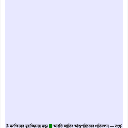
 মসজিদের মুয়াজ্জিনের মৃত্যু
আবৃত্তি জাতির আত্মপরিচয়ের প্রতিফলন — সংস্কৃতি মন্ত্রী
গৃ