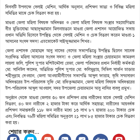
দিবসটি উপলক্ষে সেলাই মেশিন, আর্থিক অনুদান, প্রশিক্ষণ ভাতা ও বিভিন্ন মহিলা
সমিতির মাঝে চেক বিতরণ করা হয়।
মাগুরা জেলা মহিলা বিষয়ক অধিদপ্তর ও জেলা মহিলা বিষয়ক সংস্থার সহযোগিতায়
বীর মুক্তিযোদ্ধা আছাদুজ্জামান মিলনায়তনে মাগুরা জেলা প্রশাসন আয়োজিত সভায়
প্রধান অতিথি হিসেবে উপস্থিত থেকে সেলাই মেশিন ও চেক বিতরণ করেন মাগুরা-১
আসনের সংসদ সদস্য এডভোকেট সাইফুজ্জামান শিখর।
জেলা প্রশাসক মোহাম্মদ আবু নাসের বেগের সভাপতিত্বে উপস্থিত ছিলেন সাবেক
সংরক্ষিত মহিলা আসনের সংসদ সদস্য ও জেলা মহিলা সংস্থার চেয়ারম্যান কামরুল
লায়লা জলি, পুলিশ সুপার মশিউদ্দৌলা রেজা, জেলা পরিষদের প্রধান নির্বাহী কর্মকর্তা
মো. সানিউল কাদের, অতিরিক্ত পুলিশ সুপার মো. কলিমুল্লাহ, সিভিল সার্জন ডাক্তার
শহীদুল্লাহ দেওয়ান, জেলা আওয়ামীলীগের সভাপতি আব্দুল ফাত্তাহ, কৃষি সম্প্রসারণ
অধিদপ্তরের উপ-পরিচালক সুফি মো. রফিকুজ্জামান, জেলা মহিলা বিষয়ক অধিদপ্তরের
উপ-পরিচালক আব্দুল আওয়াল, সদর উপজেলা চেয়ারম্যান আবু নাসির বাবলু প্রমুখ।
অনুষ্ঠান থেকে মাগুরা জেলার ৩০ জন প্রশিক্ষণ প্রাপ্ত নারীদের মাঝে সেলাই মেশিন
বিতরণ, ৪০ জন নারীকে ২ হাজার টাকা করে আর্থিক সহায়তা, নারীদের আয়বর্ধক
প্রশিক্ষণ সমাপ্তকারি ১১৮ জন নারীর মধ্যে ১৩ লাখ ৮৭ হাজার ২০০ টাকার চেক
এবং নিবন্ধিত ৭৬টি মহিলা সমিতির অনুকুলে ২১ লাখ ৮৫ হাজার টাকার চেক বিতরণ
করা হয়।
শেয়ার করুন...