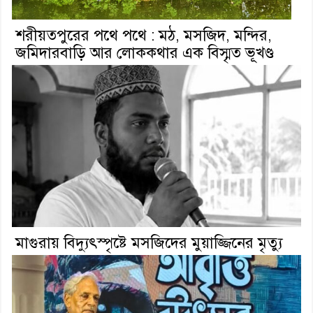
শরীয়তপুরের পথে পথে : মঠ, মসজিদ, মন্দির,
জমিদারবাড়ি আর লোককথার এক বিস্মৃত ভূখণ্ড
মাগুরায় বিদ্যুৎস্পৃষ্টে মসজিদের মুয়াজ্জিনের মৃত্যু