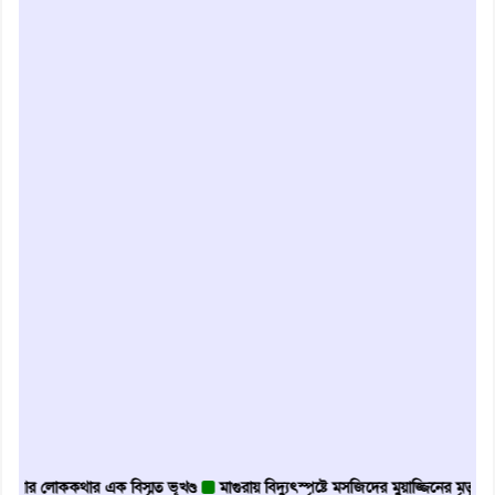
ককথার এক বিস্মৃত ভূখণ্ড
মাগুরায় বিদ্যুৎস্পৃষ্টে মসজিদের মুয়াজ্জিনের মৃত্যু
আবৃত্তি 