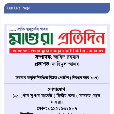
অনূর্ধ্ব-১৭ জাতীয় চ্যাম্পিয়ন মাগুরা
Our Like Page
ফুটবল দলকে সংবর্ধনা
রোববার থেকে ভারতীয় ট্যুরিস্ট
ভিসা চালু
মাগুরায় জাতীয় ভিটামিন ‘এ’ প্লাস
ক্যাম্পেইন উপলক্ষে সাংবাদিক
সম্পাদক:
জাহিদ রহমান
অবহিতকরণ
প্রকাশক:
জাহিদুল আলম
মাগুরায় আ’লীগের প্রতিষ্ঠাবার্ষিকীর
সরকার কর্তৃক নিবন্ধিত নিউজ পোর্টাল ( নিবন্ধন নম্বর ১০৭)
কর্মসূচি প্রতিরোধে বিএনপির
মোটরসাইকেল শোডাউন
যোগাযোগ:
১৫, পৌর সুপার মার্কেট ( দ্বিতীয় তলা), কলেজ রোড,
খুব শিঘ্রই কর্মস্থলে ফিরবেন
মাগুরা।
মাগুরার ডিসি
ফোন:
০১৯২১১৬১৬৮৭