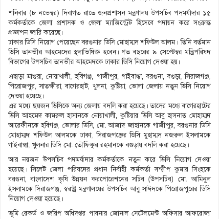
শনিবার (৮ নভেম্বর) দিবাগত রাতে জনপ্রশাসন মন্ত্রণালয় উপসচিব পদমর্যাদার ১৫
কর্মকর্তাকে জেলা প্রশাসক ও জেলা ম্যাজিস্ট্রেট হিসেবে পদায়ন করে সংক্রান্ত
প্রজ্ঞাপন জারি করেছে।
ঢাকার ডিসি নিয়োগ পেয়েছেন বরগুনার ডিসি মোহাম্মদ শফিউল আলম। তিনি বর্তমান
ডিসি তানভীর আহমেদের স্থলাভিষিক্ত হবেন। গত বছরের ৯ সেপ্টেম্বর মন্ত্রিপরিষদ
বিভাগের উপসচিব তানভীর আহমেদকে ঢাকার ডিসি নিয়োগ দেওয়া হয়।
এছাড়া মাগুরা, নোয়াখালী, হবিগঞ্জ, গাজীপুর, গাইবান্ধা, বরগুনা, বগুড়া, সিরাজগঞ্জ,
পিরোজপুর, সাতক্ষীরা, বাগেরহাট, খুলনা, কুষ্টিয়া, ভোলা জেলায় নতুন ডিসি নিয়োগ
দেওয়া হয়েছে।
এর মধ্যে ছয়জন ডিসিকে অন্য জেলায় বদলি করা হয়েছে। তাদের মধ্যে বাগেরহাটের
ডিসি আহমেদ কামরুল হাসানকে নোয়াখালী, কুষ্টিয়ার ডিসি আবু হাসনাত মোহাম্মদ
আরেফীনকে হবিগঞ্জ, ভোলার ডিসি, মো. আজাদ জাহানকে গাজীপুর, বরগুনার ডিসি
মোহাম্মদ শফিউল আলমকে ঢাকা, সিরাজগঞ্জের ডিসি মুহাম্মদ নজরুল ইসলামকে
গাইবান্ধা, খুলনার ডিসি মো. তৌফিকুর রহমানকে বগুড়ায় বদলি করা হয়েছে।
আর নয়জন উপসচিব পদমর্যাদার কর্মকর্তাকে নতুন করে ডিসি নিয়োগ দেওয়া
হয়েছে। সিলেট জেলা পরিষদের প্রধান নির্বাহী কর্মকর্তা সন্দ্বীপ কুমার সিংহকে
বরগুনা, বাংলাদেশ কৃষি উন্নয়ন করপোরেশনের সচিব (উপসচিব) মো. আমিনুল
ইসলামকে সিরাজগঞ্জ, স্বরাষ্ট্র মন্ত্রণালয়ের উপসচিব আবু সাঈদকে পিরোজপুরের ডিসি
নিয়োগ দেওয়া হয়েছে।
ভূমি রেকর্ড ও জরিপ অধিদপ্তর পাবনার জোনাল সেটেলমেন্ট অফিসার আফরোজা