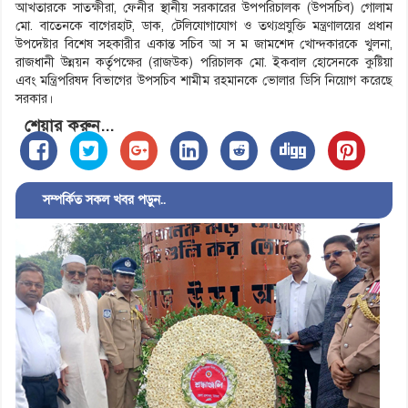
আখতারকে সাতক্ষীরা, ফেনীর স্থানীয় সরকারের উপপরিচালক (উপসচিব) গোলাম
মো. বাতেনকে বাগেরহাট, ডাক, টেলিযোগাযোগ ও তথ্যপ্রযুক্তি মন্ত্রণালয়ের প্রধান
উপদেষ্টার বিশেষ সহকারীর একান্ত সচিব আ স ম জামশেদ খোন্দকারকে খুলনা,
রাজধানী উন্নয়ন কর্তৃপক্ষের (রাজউক) পরিচালক মো. ইকবাল হোসেনকে কুষ্টিয়া
এবং মন্ত্রিপরিষদ বিভাগের উপসচিব শামীম রহমানকে ভোলার ডিসি নিয়োগ করেছে
সরকার।
শেয়ার করুন...
সম্পর্কিত সকল খবর পড়ুন..