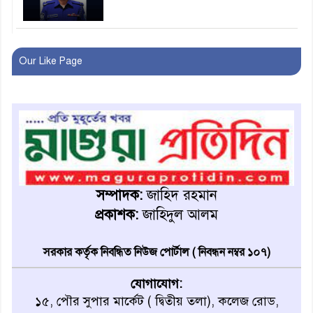
বাবার হাতে বিক্রি টুকটুকি পুলিশের
সহযোগিতায় ফিরলো মায়ের
Our Like Page
কোলে
শ্রীপুরে শ্লীলতাহানির অভিযোগে
বিক্ষোভ-সিসি ক্যামেরা ফুটেজ
যাচাইয়ের দাবি অভিযুক্ত শিক্ষকের
মাগুরার কথিত মাদক সম্রাট
আমিরুল গ্রেফতার
সম্পাদক:
জাহিদ রহমান
প্রকাশক:
জাহিদুল আলম
মাগুরায় আর্জেন্টিনা ফুটবল
ভক্তদের বর্ণাঢ্য শোভাযাত্রা
সরকার কর্তৃক নিবন্ধিত নিউজ পোর্টাল ( নিবন্ধন নম্বর ১০৭)
যোগাযোগ:
মাগুরার ডিসি মোতাকাব্বীর
১৫, পৌর সুপার মার্কেট ( দ্বিতীয় তলা), কলেজ রোড,