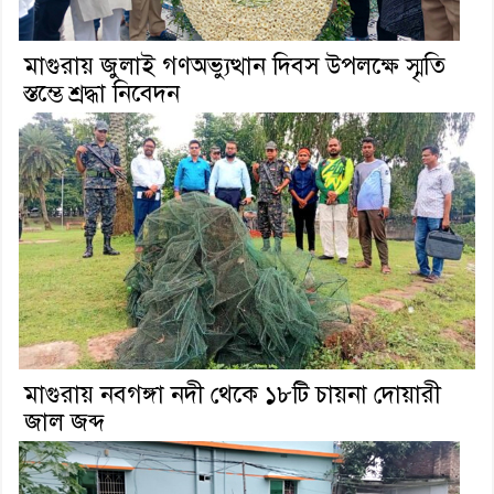
মাগুরায় জুলাই গণঅভ্যুত্থান দিবস উপলক্ষে স্মৃতি
স্তম্ভে শ্রদ্ধা নিবেদন
মাগুরায় নবগঙ্গা নদী থেকে ১৮টি চায়না দোয়ারী
জাল জব্দ