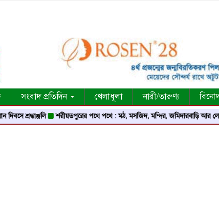
ক
সংবাদ প্রতিদিন
খেলাধূলা
নারী/তারুণ্য
বিনো
্রদ্ধাঞ্জলি
শরীয়তপুরের পথে পথে : মঠ, মসজিদ, মন্দির, জমিদারবাড়ি আর লোককথার এক