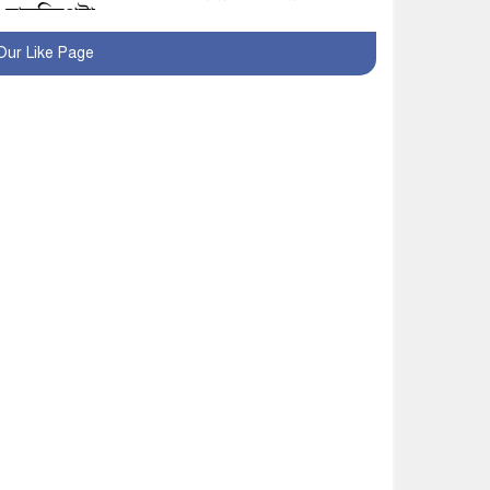
হাতুড়িপেটা
Our Like Page
লোভ সংবরণ করতে পারলেন
না কারা তারা?
অনূর্ধ্ব-১৭ জাতীয় চ্যাম্পিয়ন
মাগুরা ফুটবল দলকে সংবর্ধনা
রোববার থেকে ভারতীয়
ট্যুরিস্ট ভিসা চালু
মাগুরায় জাতীয় ভিটামিন ‘এ’
প্লাস ক্যাম্পেইন উপলক্ষে
সাংবাদিক অবহিতকরণ
মাগুরায় আ’লীগের
প্রতিষ্ঠাবার্ষিকীর কর্মসূচি
প্রতিরোধে বিএনপির