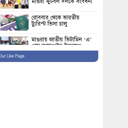
মাগুরা ফুটবল দলকে সংবর্ধনা
রোববার থেকে ভারতীয়
ট্যুরিস্ট ভিসা চালু
মাগুরায় জাতীয় ভিটামিন ‘এ’
প্লাস ক্যাম্পেইন উপলক্ষে
সাংবাদিক অবহিতকরণ
Our Like Page
মাগুরায় আ’লীগের
প্রতিষ্ঠাবার্ষিকীর কর্মসূচি
প্রতিরোধে বিএনপির
মোটরসাইকেল শোডাউন
খুব শিঘ্রই কর্মস্থলে ফিরবেন
মাগুরার ডিসি
মহম্মদপুর থানার ওসিকে