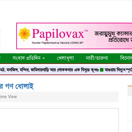
ক
সংবাদ প্রতিদিন
খেলাধূলা
নারী/তারুণ্য
বিনো
, মন্দির, জমিদারবাড়ি আর লোককথার এক বিস্মৃত ভূখণ্ড
মাগুরায় বিদ্যুৎস্পৃষ্টে মসজিদে
করে গণ ধোলাই
ime View