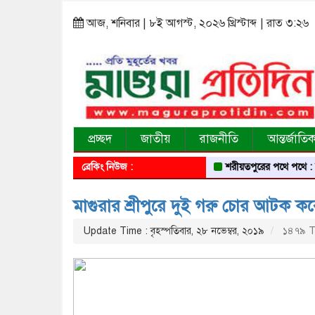
আজ, শনিবার | ৮ই আগস্ট, ২০২৬ খ্রিস্টাব্দ | রাত ৩:২৬
প্রচ্ছদ
জাতীয়
রাজনীতি
আন্তর্জাতি
ব্রেকিং নিউজ :
শরীয়তপুরের পথে পথে : মঠ, মসজিদ
মাগুরার শ্রীপুরে দুই গরু চোর আটক 
Update Time : বৃহস্পতিবার, ২৮ নভেম্বর, ২০১৯
১৪৭৯ T