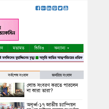
দন
মতামত
ভিডিও
অন্যান্য
র মুয়াজ্জিনের মৃত্যু
আবৃত্তি জাতির আত্মপরিচয়ের প্রতিফলন — সংস্কৃতি মন্ত্রী
গৃহায়ন 
সর্বশেষ সংবাদ
জনপ্রিয় সংবাদ
লোভ সংবরণ করতে পারলেন
না কারা তারা?
অনূর্ধ্ব-১৭ জাতীয় চ্যাম্পিয়ন