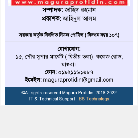
খুব শিঘ্রই কর্মস্থলে ফিরবেন
মাগুরার ডিসি
সম্পাদক:
জাহিদ রহমান
প্রকাশক:
জাহিদুল আলম
মহম্মদপুর থানার ওসিকে ক্লোজ
সরকার কর্তৃক নিবন্ধিত নিউজ পোর্টাল ( নিবন্ধন নম্বর ১০৭)
যোগাযোগ:
বাবার হাতে বিক্রি টুকটুকি পুলিশের
১৫, পৌর সুপার মার্কেট ( দ্বিতীয় তলা), কলেজ রোড,
সহযোগিতায় ফিরলো মায়ের
মাগুরা।
কোলে
ফোন:
০১৯২১১৬১৬৮৭
ইমেইল:
maguraprotidin@gmail.com
শ্রীপুরে শ্লীলতাহানির অভিযোগে
বিক্ষোভ-সিসি ক্যামেরা ফুটেজ
©All rights reserved Magura Protidin. 2018-2022
যাচাইয়ের দাবি অভিযুক্ত শিক্ষকের
IT & Technical Support :
BS Technology
মাগুরার কথিত মাদক সম্রাট
আমিরুল গ্রেফতার