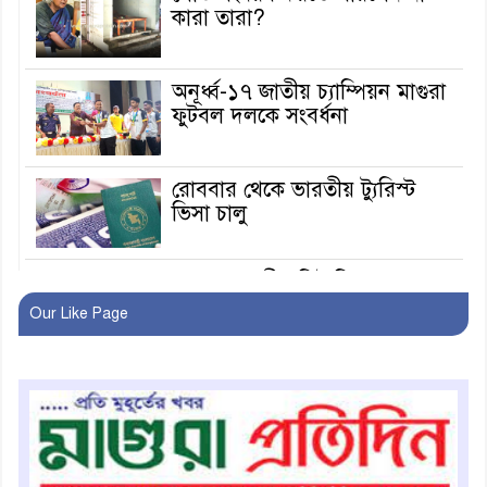
কারা তারা?
অনূর্ধ্ব-১৭ জাতীয় চ্যাম্পিয়ন মাগুরা
ফুটবল দলকে সংবর্ধনা
রোববার থেকে ভারতীয় ট্যুরিস্ট
ভিসা চালু
মাগুরায় জাতীয় ভিটামিন ‘এ’ প্লাস
ক্যাম্পেইন উপলক্ষে সাংবাদিক
Our Like Page
অবহিতকরণ
মাগুরায় আ’লীগের প্রতিষ্ঠাবার্ষিকীর
কর্মসূচি প্রতিরোধে বিএনপির
মোটরসাইকেল শোডাউন