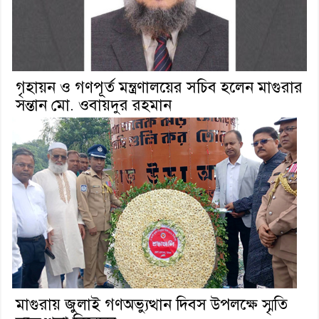
গৃহায়ন ও গণপূর্ত মন্ত্রণালয়ের সচিব হলেন মাগুরার
সন্তান মো. ওবায়দুর রহমান
মাগুরায় জুলাই গণঅভ্যুত্থান দিবস উপলক্ষে স্মৃতি