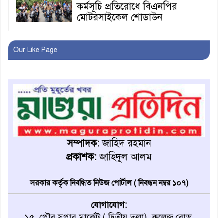
কর্মসূচি প্রতিরোধে বিএনপির
মোটরসাইকেল শোডাউন
খুব শিঘ্রই কর্মস্থলে ফিরবেন
Our Like Page
মাগুরার ডিসি
মহম্মদপুর থানার ওসিকে ক্লোজ
বাবার হাতে বিক্রি টুকটুকি পুলিশের
সহযোগিতায় ফিরলো মায়ের
সম্পাদক:
জাহিদ রহমান
কোলে
প্রকাশক:
জাহিদুল আলম
শ্রীপুরে শ্লীলতাহানির অভিযোগে
বিক্ষোভ-সিসি ক্যামেরা ফুটেজ
সরকার কর্তৃক নিবন্ধিত নিউজ পোর্টাল ( নিবন্ধন নম্বর ১০৭)
যাচাইয়ের দাবি অভিযুক্ত শিক্ষকের
যোগাযোগ:
১৫, পৌর সুপার মার্কেট ( দ্বিতীয় তলা), কলেজ রোড,