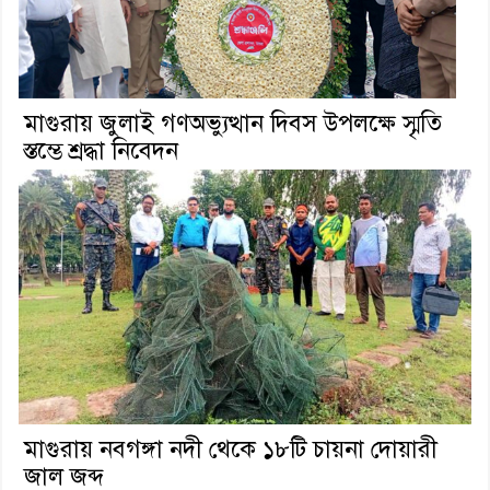
মাগুরায় জুলাই গণঅভ্যুত্থান দিবস উপলক্ষে স্মৃতি
স্তম্ভে শ্রদ্ধা নিবেদন
মাগুরায় নবগঙ্গা নদী থেকে ১৮টি চায়না দোয়ারী
জাল জব্দ