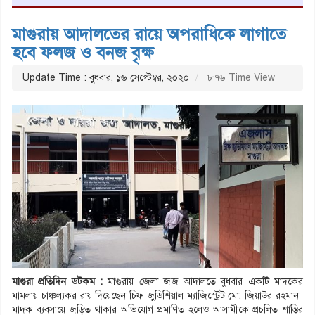
মাগুরায় আদালতের রায়ে অপরাধিকে লাগাতে
হবে ফলজ ও বনজ বৃক্ষ
Update Time : বুধবার, ১৬ সেপ্টেম্বর, ২০২০
৮৭৬ Time View
মাগুরা প্রতিদিন ডটকম :
মাগুরায় জেলা জজ আদালতে বুধবার একটি মাদকের
মামলায় চাঞ্চল্যকর রায় দিয়েছেন চিফ জুডিশিয়াল ম্যাজিস্ট্রেট মো. জিয়াউর রহমান।
মাদক ব্যবসায়ে জড়িত থাকার অভিযোগ প্রমাণিত হলেও আসামীকে প্রচলিত শাস্তির