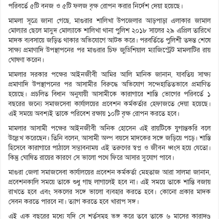
পরিবর্তে ৫টি বনজ ও ৫টি ফলজ বৃক্ষ রোপন করার নির্দেশ দেয়া হয়েছে।
মামলা সূত্রে জানা গেছে, মাগুরার শালিখা উপজেলার আড়পাড়া এলাকার জামাল
মোল্যার ছেলে মাসুদ মোল্যাকে শালিখা থানা পুলিশ ২০১৮ সালের ২৯ এপ্রিল তারিখে
মাদক ব্যবসায়ে জড়িত থাকার অভিযোগে আটক করে। পরবর্তিতে পুলিশী তদন্ত শেষে
সাক্ষ্য প্রমাণাদি উপস্থাপনের পর মাগুরার চিফ জুডিশিয়াল ম্যাজিস্ট্রেট মামলাটির রায়
ঘোষণা করেন।
মামলার সরকার পক্ষের আইনজীবী আমির আলি মানিক জানান, যাবতিয় সাক্ষ্য
প্রমাণাদি উপস্থাপনের পর আসামীর বিরুদ্ধে অভিযোগ সন্দেহাতিতভাবে প্রমাণিত
হয়েছে। প্রচলিত বিধান অনুযায়ী আসামীকে কারাগারে শাস্তি ভোগের পরিবর্তে ১
বছরের জন্যে সমাজসেবা কার্যালয়ের প্রবেশন কর্মকর্তার হেফাজতে দেয়া হয়েছে।
এই সময়ে অবশ্যই তাকে পরিবেশ রক্ষায় ১০টি বৃক্ষ রোপন করতে হবে।
মামলার আসামী পক্ষের আইনজীবী অনিক হোসেন এই রায়টিকে যুগান্তকরি বলে
উল্লেখ করেছেন। তিনি বলেন, আসামী অল্প বয়সে মাদকের সঙ্গে জড়িয়ে পড়ে। শাস্তি
হিসেবে কারাগারে পাঠালে সম্ভাবনাময় এই তরুণের স্বপ্ন ও জীবন ধ্বংস হয়ে যেতো।
কিন্তু ঘোষিত রায়ের কারণে সে ভালো পথে ফিরে আসার সুযোগ পাবে।
মাগুরা জেলা সমাজসেবা কার্যালয়ের প্রবেশন কর্মকর্তা মেহতাজ আরা সালমা জানান,
প্রবেশনকালি সময়ে তাকে শুধু গাছ লাগালেই হবে না। এই সময়ে তাকে শান্তি বজায়
রাখতে হবে এবং সকলের সঙ্গে ভালো ব্যবহার করতে হবে। কোনো প্রকার মাদক
সেবন করতে পারবে না। ত্যাগ করতে হবে খারাপ সঙ্গ।
এই এক বছরের মধ্যে যদি সে শর্তসমূহ ভঙ্গ করে তবে তাকে ৬ মাসের কারাদণ্ড