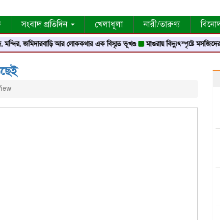
ক
সংবাদ প্রতিদিন
খেলাধূলা
নারী/তারুণ্য
বিনো
মিদারবাড়ি আর লোককথার এক বিস্মৃত ভূখণ্ড
মাগুরায় বিদ্যুৎস্পৃষ্টে মসজিদের মুয়াজ্জিনের 
ড়ছেই
View