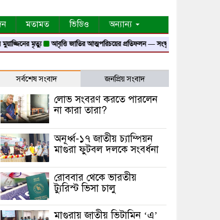
দন
মতামত
ভিডিও
অন্যান্য
মৃত্যু
আবৃত্তি জাতির আত্মপরিচয়ের প্রতিফলন — সংস্কৃতি মন্ত্রী
গৃহায়ন ও গণপূর্ত মন্
সর্বশেষ সংবাদ
জনপ্রিয় সংবাদ
লোভ সংবরণ করতে পারলেন
না কারা তারা?
অনূর্ধ্ব-১৭ জাতীয় চ্যাম্পিয়ন
মাগুরা ফুটবল দলকে সংবর্ধনা
রোববার থেকে ভারতীয়
ট্যুরিস্ট ভিসা চালু
মাগুরায় জাতীয় ভিটামিন ‘এ’