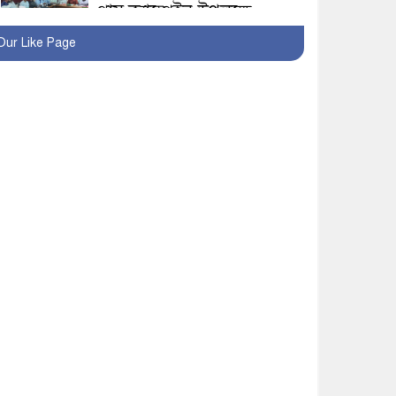
প্লাস ক্যাম্পেইন উপলক্ষে
সাংবাদিক অবহিতকরণ
Our Like Page
মাগুরায় আ’লীগের
প্রতিষ্ঠাবার্ষিকীর কর্মসূচি
প্রতিরোধে বিএনপির
মোটরসাইকেল শোডাউন
খুব শিঘ্রই কর্মস্থলে ফিরবেন
মাগুরার ডিসি
মহম্মদপুর থানার ওসিকে
ক্লোজ
বাবার হাতে বিক্রি টুকটুকি
পুলিশের সহযোগিতায়
ফিরলো মায়ের কোলে