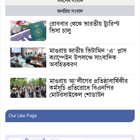
সর্বশেষ সংবাদ
জনপ্রিয় সংবাদ
রোববার থেকে ভারতীয় ট্যুরিস্ট
ভিসা চালু
মাগুরায় জাতীয় ভিটামিন ‘এ’ প্লাস
ক্যাম্পেইন উপলক্ষে সাংবাদিক
অবহিতকরণ
মাগুরায় আ’লীগের প্রতিষ্ঠাবার্ষিকীর
কর্মসূচি প্রতিরোধে বিএনপির
মোটরসাইকেল শোডাউন
খুব শিঘ্রই কর্মস্থলে ফিরবেন
Our Like Page
মাগুরার ডিসি
মহম্মদপুর থানার ওসিকে ক্লোজ