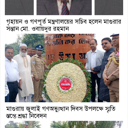
গৃহায়ন ও গণপূর্ত মন্ত্রণালয়ের সচিব হলেন মাগুরার
সন্তান মো. ওবায়দুর রহমান
মাগুরায় জুলাই গণঅভ্যুত্থান দিবস উপলক্ষে স্মৃতি
স্তম্ভে শ্রদ্ধা নিবেদন