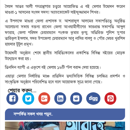
সৈয়দ আতর আলী গণগ্রন্থাগার চত্বরে আয়োজিত এ বই মেলার উদ্বোধন করেন
মাগুরা-১ আসনের সংসদ সদস্য অ্যাডভোকেট সাইফুজ্জামান শিখর।
এ উপলক্ষে মাগুরা জেলা প্রশাসক ড. আশরাফুল আলমের সভাপতিত্বে অনুষ্ঠিত
আলোচনা সভায় বক্তব্য রাখেন জেলা আওয়ামীলীগের ভারপ্রাপ্ত সভাপতি আব্দুল
ফাত্তাহ, জেলা পরিষদ চেয়ারম্যান পংকজ কুমার কুন্ডু, অতিরিক্ত পুলিশ সুপার
তারিকুল ইসলাম, সদর উপজেলা চেয়ারম্যান আবু নাসির বাবলু ও পৌর মেয়র খুরশিদ
হায়দার টুটুল প্রমূখ।
উদ্বোধনী অনুষ্ঠান শেষে স্থানীয় সাহিত্যিকদের প্রকাশিত বিভিন্ন বইয়ের মোড়ক
উন্মোচন করা হয়।
তিনদিন ব্যাপী এ একুশে বই মেলায় ১৬টি স্টল বরাদ্দ দেয়া হয়েছে।
এছাড়া মেলার নির্ধারিত মঞ্চে প্রতিদিন তথ্যভিত্তিক বিভিন্ন চলচ্চিত্র প্রদর্শন ও
সাংস্কৃতিক অনুষ্ঠান পরিবেশিত হবে বলে আয়োজক সূত্রে জানা গেছে।
শেয়ার করুন...
সম্পর্কিত সকল খবর পড়ুন..