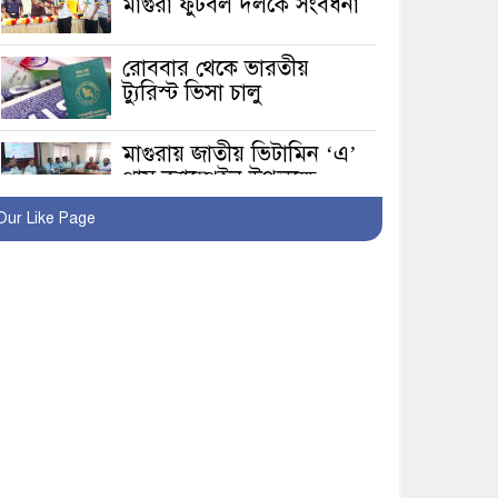
মাগুরা ফুটবল দলকে সংবর্ধনা
রোববার থেকে ভারতীয়
ট্যুরিস্ট ভিসা চালু
মাগুরায় জাতীয় ভিটামিন ‘এ’
প্লাস ক্যাম্পেইন উপলক্ষে
সাংবাদিক অবহিতকরণ
Our Like Page
মাগুরায় আ’লীগের
প্রতিষ্ঠাবার্ষিকীর কর্মসূচি
প্রতিরোধে বিএনপির
মোটরসাইকেল শোডাউন
খুব শিঘ্রই কর্মস্থলে ফিরবেন
মাগুরার ডিসি
মহম্মদপুর থানার ওসিকে