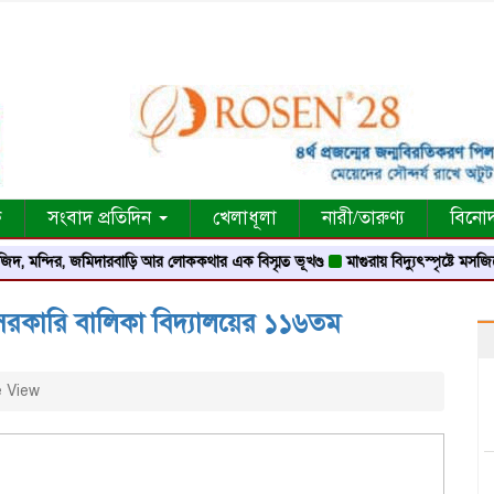
ক
সংবাদ প্রতিদিন
খেলাধূলা
নারী/তারুণ্য
বিনো
, জমিদারবাড়ি আর লোককথার এক বিস্মৃত ভূখণ্ড
মাগুরায় বিদ্যুৎস্পৃষ্টে মসজিদের মুয়াজ্জি
সরকারি বালিকা বিদ্যালয়ের ১১৬তম
 View