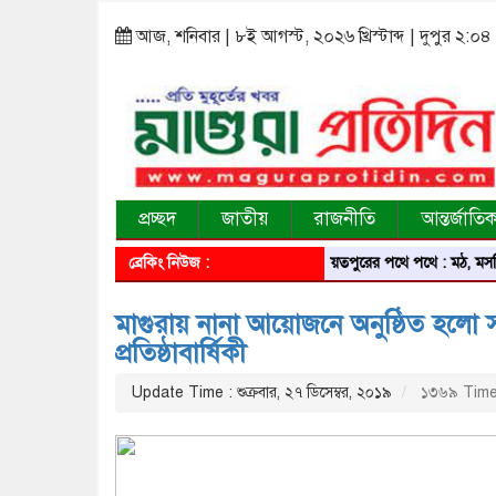
আজ, শনিবার | ৮ই আগস্ট, ২০২৬ খ্রিস্টাব্দ | দুপুর ২:০৪
প্রচ্ছদ
জাতীয়
রাজনীতি
আন্তর্জাতি
ব্রেকিং নিউজ :
শরীয়তপুরের পথে পথে : মঠ, মসজিদ, মন্দির
মাগুরায় নানা আয়োজনে অনুষ্ঠিত হলো 
প্রতিষ্ঠাবার্ষিকী
Update Time : শুক্রবার, ২৭ ডিসেম্বর, ২০১৯
১৩৬৯ Time