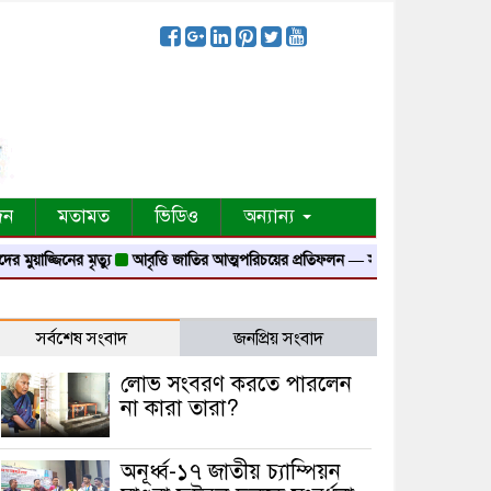
দন
মতামত
ভিডিও
অন্যান্য
নের মৃত্যু
আবৃত্তি জাতির আত্মপরিচয়ের প্রতিফলন — সংস্কৃতি মন্ত্রী
গৃহায়ন ও গণপূর্ত 
সর্বশেষ সংবাদ
জনপ্রিয় সংবাদ
লোভ সংবরণ করতে পারলেন
না কারা তারা?
অনূর্ধ্ব-১৭ জাতীয় চ্যাম্পিয়ন