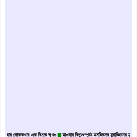
লোককথার এক বিস্মৃত ভূখণ্ড
মাগুরায় বিদ্যুৎস্পৃষ্টে মসজিদের মুয়াজ্জিনের মৃত্যু
আবৃত্ত