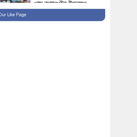
প্লাস ক্যাম্পেইন উপলক্ষে
সাংবাদিক অবহিতকরণ
Our Like Page
মাগুরায় আ’লীগের
প্রতিষ্ঠাবার্ষিকীর কর্মসূচি
প্রতিরোধে বিএনপির
মোটরসাইকেল শোডাউন
খুব শিঘ্রই কর্মস্থলে ফিরবেন
মাগুরার ডিসি
মহম্মদপুর থানার ওসিকে
ক্লোজ
বাবার হাতে বিক্রি টুকটুকি
পুলিশের সহযোগিতায়
ফিরলো মায়ের কোলে