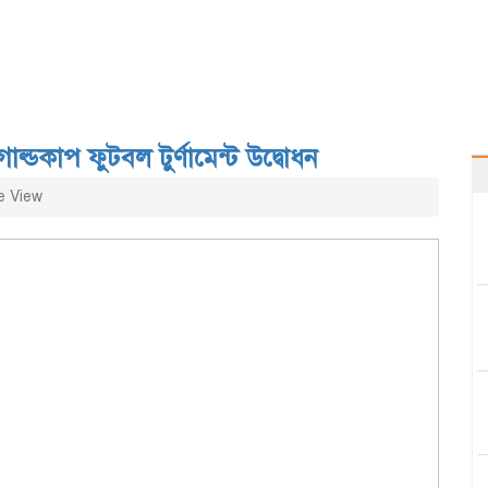
 গোল্ডকাপ ফুটবল টুর্ণামেন্ট উদ্বোধন
e View