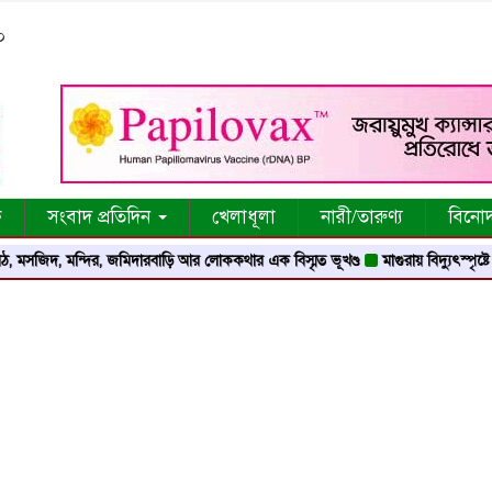
০
ক
সংবাদ প্রতিদিন
খেলাধূলা
নারী/তারুণ্য
বিনো
মন্দির, জমিদারবাড়ি আর লোককথার এক বিস্মৃত ভূখণ্ড
মাগুরায় বিদ্যুৎস্পৃষ্টে মসজিদের মু