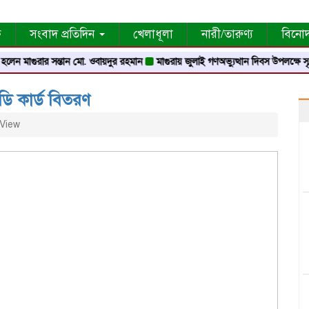
ক
সংবাদ প্রতিদিন
খেলাধূলা
নারী/তারুণ্য
বিনো
ুরার সন্তান মো. ওবায়দুর রহমান
মাগুরায় জুলাই গণঅভ্যুত্থান দিবস উপলক্ষে স্মৃতি স্তম্ভে শ্র
ডি কার্ড বিতরণ
View