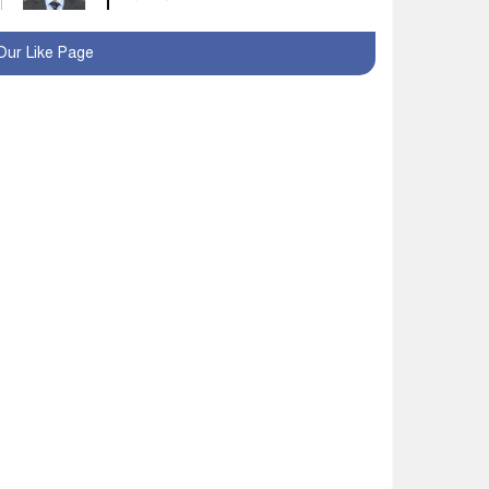
মহম্মদপুর থানার ওসিকে
Our Like Page
ক্লোজ
বাবার হাতে বিক্রি টুকটুকি
পুলিশের সহযোগিতায়
ফিরলো মায়ের কোলে
শ্রীপুরে শ্লীলতাহানির
অভিযোগে বিক্ষোভ-সিসি
ক্যামেরা ফুটেজ যাচাইয়ের
দাবি অভিযুক্ত শিক্ষকের
মাগুরার কথিত মাদক সম্রাট
আমিরুল গ্রেফতার
মাগুরায় আর্জেন্টিনা ফুটবল
ভক্তদের বর্ণাঢ্য শোভাযাত্রা