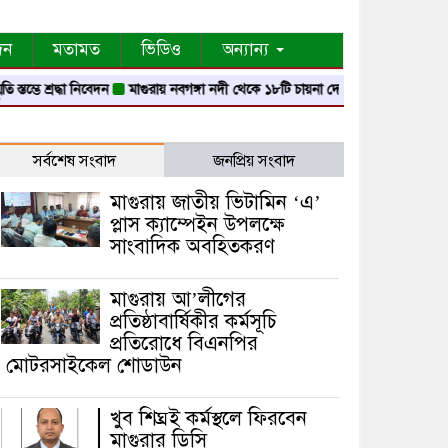
দন
মতামত
ভিডিও
অন্যান্য
দ্ধা নিবেদন
মাগুরায় নবগঙ্গা নদী থেকে ১৮টি চায়না দোয়ারী জাল জব্দ
মাগুরায় গ্যাস 
সর্বশেষ সংবাদ
জনপ্রিয় সংবাদ
মাগুরায় জাতীয় ভিটামিন ‘এ’
প্লাস ক্যাম্পেইন উপলক্ষে
সাংবাদিক অবহিতকরণ
মাগুরায় আ’লীগের
প্রতিষ্ঠাবার্ষিকীর কর্মসূচি
প্রতিরোধে বিএনপির
মোটরসাইকেল শোডাউন
খুব শিঘ্রই কর্মস্থলে ফিরবেন
মাগুরার ডিসি