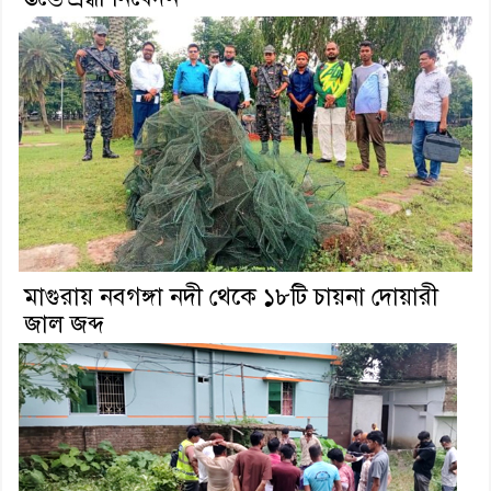
মাগুরায় নবগঙ্গা নদী থেকে ১৮টি চায়না দোয়ারী
জাল জব্দ