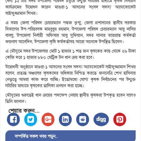
বেলা ১২ টায় সদর উপজেলা পরিষদ চত্ত্বরে উন্মুক্ত লটারির মাধ্যমে কৃষক নির্বাচন
কার্যক্রমের উদ্বোধন করেন মাগুরা-১ আসনের সংসদ সদস্য অ্যাডভোকেট
সাইফুজ্জামান শিখর।
এ সময় জেলা পরিষদ চেয়ারম্যান পঙ্কজ কুন্ডু, জেলা প্রশাসনের স্থানীয় সরকার
বিভাগের উপ-পরিচালক মাহবুবুর রহমান, উপজেলা পরিষদ চেয়ারম্যান আবু নাসির
বাবলু, উপজেলা নির্বাহী অফিসার আবু সুফিয়ান, সদর থানার ভারপ্রাপ্ত কর্মকর্তা
জয়নাল আবেদিন, উপজেলা কৃষি কর্মকর্তাসহ আরো অনেকে উপস্থিত ছিলেন।
এ মৌসুমে সদর উপজেলার মোট ১ হাজার ১ শত জন কৃষকের কাছ থেকে ২৬ টাকা
কেজি দরে ১ হাজার ৮৮০ মেট্রিক টন ধান ক্রয় করা হবে।
উদ্বোধনী অনুষ্ঠানে মাগুরা-১ আসনের সংসদ সদস্য অ্যাডভোকেট সাইফুজ্জামান শিখর
বলেন, প্রত্যন্ত অঞ্চলের কৃষকদের অধিকার নিশ্চিত করতে জননেত্রি শেখ হাসিনার
নেতৃত্বে আমরা কাজ করে যাচ্ছি। ইতোমধ্যে যোগ্য কৃষক নির্বাচনের পর উন্মুক্ত
লটারির মাধ্যমে কৃষকের তালিকা প্রনয়ন করা হচ্ছে।
মৌসুমের শুরুতেই ধান ক্রয়ের পদক্ষেপ নেয়ায় স্থানীয় কৃষকরা উপকৃত হবেন বলেও
তিনি জানান।
শেয়ার করুন...
সম্পর্কিত সকল খবর পড়ুন..