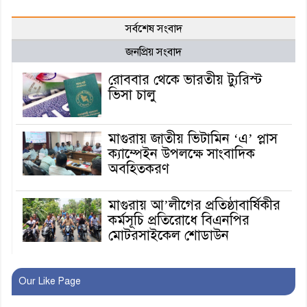
সর্বশেষ সংবাদ
জনপ্রিয় সংবাদ
রোববার থেকে ভারতীয় ট্যুরিস্ট
ভিসা চালু
মাগুরায় জাতীয় ভিটামিন ‘এ’ প্লাস
ক্যাম্পেইন উপলক্ষে সাংবাদিক
অবহিতকরণ
মাগুরায় আ’লীগের প্রতিষ্ঠাবার্ষিকীর
কর্মসূচি প্রতিরোধে বিএনপির
মোটরসাইকেল শোডাউন
খুব শিঘ্রই কর্মস্থলে ফিরবেন
Our Like Page
মাগুরার ডিসি