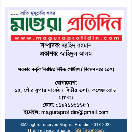
মহম্মদপুর থানার ওসিকে ক্লোজ
বাবার হাতে বিক্রি টুকটুকি পুলিশের
সহযোগিতায় ফিরলো মায়ের
সম্পাদক:
জাহিদ রহমান
কোলে
প্রকাশক:
জাহিদুল আলম
শ্রীপুরে শ্লীলতাহানির অভিযোগে
বিক্ষোভ-সিসি ক্যামেরা ফুটেজ
সরকার কর্তৃক নিবন্ধিত নিউজ পোর্টাল ( নিবন্ধন নম্বর ১০৭)
যাচাইয়ের দাবি অভিযুক্ত শিক্ষকের
যোগাযোগ:
১৫, পৌর সুপার মার্কেট ( দ্বিতীয় তলা), কলেজ রোড,
মাগুরার কথিত মাদক সম্রাট
মাগুরা।
আমিরুল গ্রেফতার
ফোন:
০১৯২১১৬১৬৮৭
ইমেইল:
maguraprotidin@gmail.com
মাগুরায় আর্জেন্টিনা ফুটবল
ভক্তদের বর্ণাঢ্য শোভাযাত্রা
©All rights reserved Magura Protidin. 2018-2022
IT & Technical Support :
BS Technology